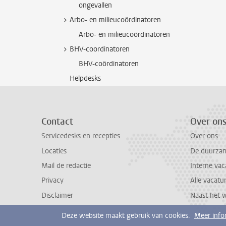
ongevallen
Arbo- en milieucoördinatoren
Arbo- en milieucoördinatoren
BHV-coordinatoren
BHV-coördinatoren
Helpdesks
Contact
Over on
Servicedesks en recepties
Over ons
Locaties
De duurzame
Mail de redactie
Interne vac
Privacy
Alle vacatu
Disclaimer
Naast het 
Deze website maakt gebruik van cookies.
Meer info