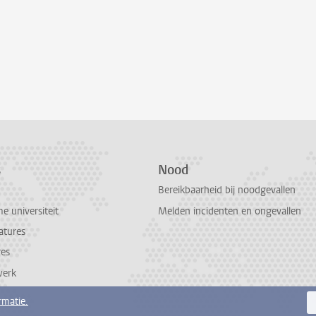
s
Nood
Bereikbaarheid bij noodgevallen
 universiteit
Melden incidenten en ongevallen
atures
res
werk
rmatie.