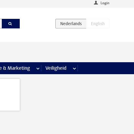
Login
agina’s
e & Marketing
meer Communicatie & Marketing pagina’s
Veiligheid
meer Veiligheid pagina’s