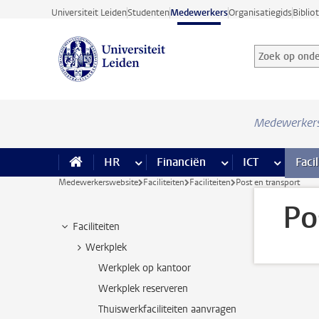
Ga direct naar de inhoud
Universiteit Leiden
Studenten
Medewerkers
Organisatiegids
Biblio
Zoek op onder
Zoekterm
Medewerker
HR
meer HR pagina’s
Financiën
meer Financiën pagi
ICT
meer ICT
Facil
Medewerkerswebsite
Faciliteiten
Faciliteiten
Post en transport
Po
Faciliteiten
Werkplek
Werkplek op kantoor
Werkplek reserveren
Thuiswerkfaciliteiten aanvragen