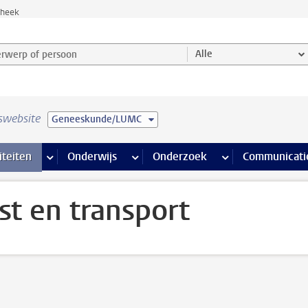
theek
werp of persoon en selecteer categorie
Alle
swebsite
Geneeskunde/LUMC
na’s
 pagina’s
iteiten
meer Faciliteiten pagina’s
Onderwijs
meer Onderwijs pagina’s
Onderzoek
meer Onderzoek p
Communicati
st en transport