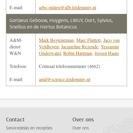
E-mail:
arbo-milieu@ufb.leidenuniv.nl
Gorlaeus Gebouw, Huygens, LMUY, Oort, Sylvius,
Snellius en de Hortus Botanicus
A&M-
Mark Begieneman
,
Marc Fluttert
,
Jaco van
dienst
Veldhoven
,
Jacqueline Rezende
,
Yeszamin
W&N
Onderwater
,
Robin Hartman
,
Jeroen Haars
Telefoon:
Centraal telefoonnummer (4662)
E-mail:
amd@science.leidenuniv.nl
Contact
Over ons
Servicedesks en recepties
Over ons