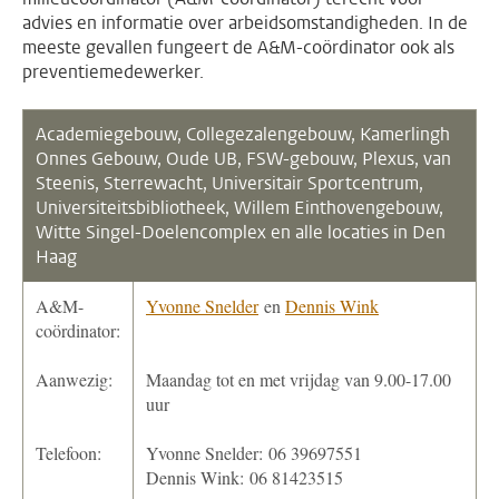
advies en informatie over arbeidsomstandigheden. In de
meeste gevallen fungeert de A&M-coördinator ook als
preventiemedewerker.
Academiegebouw,
Collegezalengebouw,
Kamerlingh
Onnes Gebouw, Oude UB, FSW-gebouw, Plexus, van
Steenis, Sterrewacht, Universitair Sportcentrum,
Universiteitsbibliotheek, Willem Einthovengebouw,
Witte Singel-Doelencomplex en alle locaties in Den
Haag
A&M-
Yvonne Snelder
en
Dennis Wink
coördinator:
Aanwezig:
Maandag tot en met vrijdag van 9.00-17.00
uur
Telefoon:
Yvonne Snelder: 06 39697551
Dennis Wink: 06 81423515