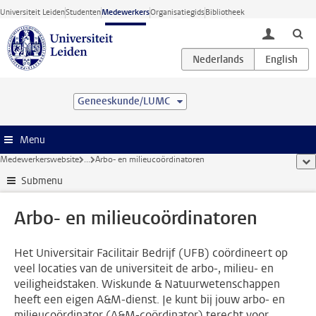
Ga direct naar de inhoud
Universiteit Leiden
Studenten
Medewerkers
Organisatiegids
Bibliotheek
toggle lo
Geneeskunde/LUMC
Menu
Medewerkerswebsite
...
Arbo- en milieucoördinatoren
too
Submenu
Arbo- en milieucoördinatoren
Het Universitair Facilitair Bedrijf (UFB) coördineert op
veel locaties van de universiteit de arbo-, milieu- en
veiligheidstaken. Wiskunde & Natuurwetenschappen
heeft een eigen A&M-dienst. Je kunt bij jouw arbo- en
milieucoördinator (A&M-coördinator) terecht voor