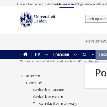
Ga direct naar de inhoud
Universiteit Leiden
Studenten
Medewerkers
Organisatiegids
Biblio
Zoek op onder
Zoekterm
Medewerker
HR
meer HR pagina’s
Financiën
meer Financiën pagi
ICT
meer ICT
Facil
Medewerkerswebsite
Faciliteiten
Faciliteiten
Post en transport
Po
Faciliteiten
Werkplek
Werkplek op kantoor
Werkplek reserveren
Thuiswerkfaciliteiten aanvragen