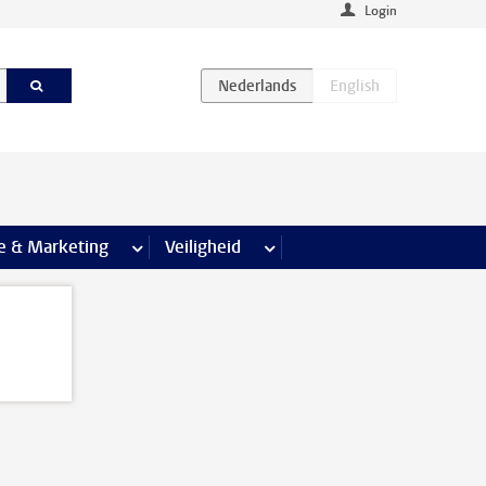
Login
agina’s
e & Marketing
meer Communicatie & Marketing pagina’s
Veiligheid
meer Veiligheid pagina’s