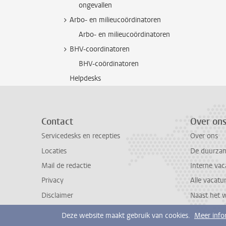
ongevallen
Arbo- en milieucoördinatoren
Arbo- en milieucoördinatoren
BHV-coordinatoren
BHV-coördinatoren
Helpdesks
Contact
Over on
Servicedesks en recepties
Over ons
Locaties
De duurzame
Mail de redactie
Interne vac
Privacy
Alle vacatu
Disclaimer
Naast het 
Deze website maakt gebruik van cookies.
Meer info