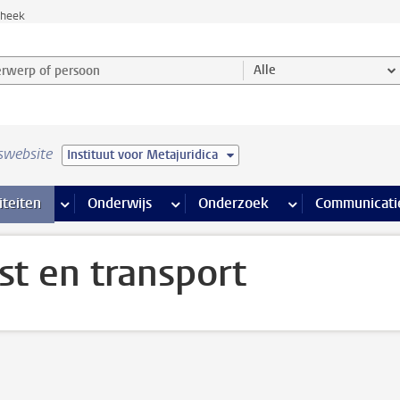
theek
werp of persoon en selecteer categorie
Alle
swebsite
Instituut voor Metajuridica
na’s
 pagina’s
iteiten
meer Faciliteiten pagina’s
Onderwijs
meer Onderwijs pagina’s
Onderzoek
meer Onderzoek p
Communicati
st en transport