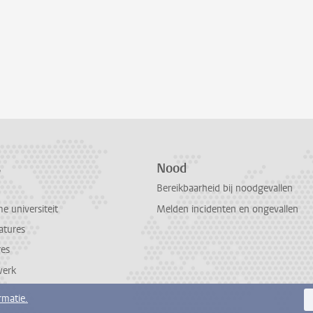
s
Nood
Bereikbaarheid bij noodgevallen
 universiteit
Melden incidenten en ongevallen
atures
res
werk
rmatie.