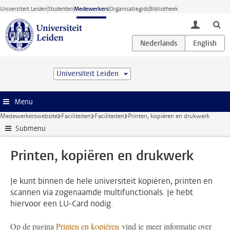
Ga direct naar de inhoud
Universiteit Leiden
Studenten
Medewerkers
Organisatiegids
Bibliotheek
toggle lo
Universiteit Leiden
Menu
Medewerkerswebsite
Faciliteiten
Faciliteiten
Printen, kopiëren en drukwerk
Submenu
Printen, kopiëren en drukwerk
Je kunt binnen de hele universiteit kopiëren, printen en
scannen via zogenaamde multifunctionals. Je hebt
hiervoor een LU-Card nodig.
Op de pagina
Printen en kopiëren
vind je meer informatie over