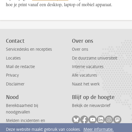
hoe je print vanaf een desktop, laptop of mobiel apparaat.
Contact
Over ons
Servicedesks en recepties
Over ons
Locaties
De duurzame universiteit
Mail de redactie
Interne vacatures
Privacy
Alle vacatures
Disclaimer
Naast het werk
Nood
Blijf op de hoogte
Bereikbaarheid bij
Bekijk de nieuwsbrief
noodgevallen
Volg ons op bluesky
Volg ons op facebook
Volg ons op youtub
Volg ons op li
Volg ons o
Volg 
Melden incidenten en
ongevallen
Deze website maakt gebruik van cookies.
Meer informatie.