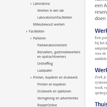
Laboratoria
een A
Werken in een lab
reser
Laboratoriumfaciliteiten
doen 
Milieubewust werken
Werk
Faciliteiten
Een goe
Parkeren
bij het 
Parkeerabonnement
aangepas
Bezoekers, gastmedewerkers
voor de 
en opdrachtnemers
middelen
Ontheffing
Werk
Laadpalen
Zoek je
Printen, kopiëren en drukwerk
systeem
Printen en kopiëren
week va
Drukwerk en sjablonen
spelrege
Vormgeving en advertenties
Thui
ReaderOnline