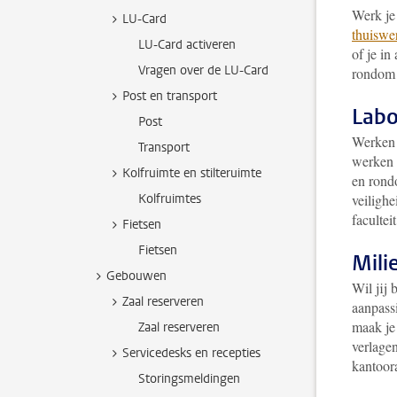
Werk je
LU-Card
thuiswe
LU-Card activeren
of je in
Vragen over de LU-Card
rondom 
Post en transport
Labo
Post
Werken
Transport
werken 
Kolfruimte en stilteruimte
en rond
Kolfruimtes
veilighe
facultei
Fietsen
Fietsen
Mil
Gebouwen
Wil jij 
Zaal reserveren
aanpass
maak je 
Zaal reserveren
verlagen
Servicedesks en recepties
kantoor
Storingsmeldingen