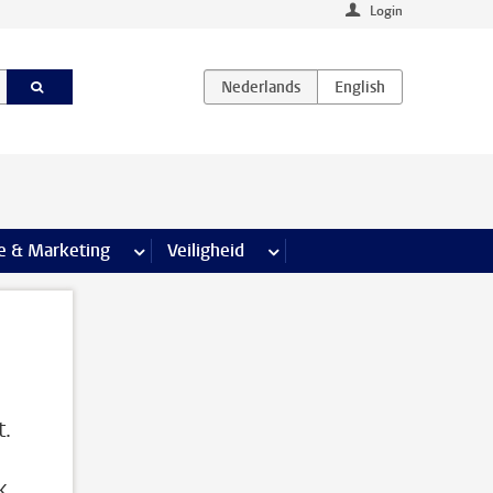
Login
agina’s
e & Marketing
meer Communicatie & Marketing pagina’s
Veiligheid
meer Veiligheid pagina’s
.
k