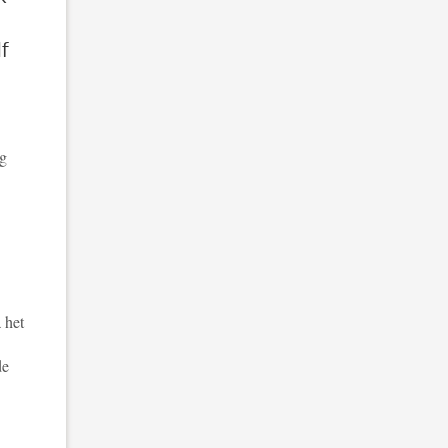
lf
ig
 het
de