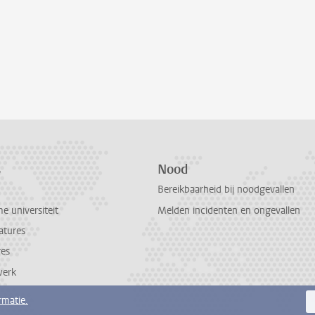
s
Nood
Bereikbaarheid bij noodgevallen
 universiteit
Melden incidenten en ongevallen
atures
res
werk
rmatie.