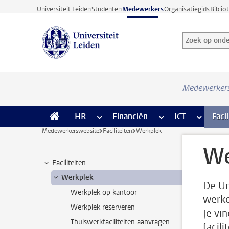
Ga direct naar de inhoud
Universiteit Leiden
Studenten
Medewerkers
Organisatiegids
Biblio
Zoek op onder
Zoekterm
Medewerker
HR
meer HR pagina’s
Financiën
meer Financiën pagi
ICT
meer ICT
Facil
Medewerkerswebsite
Faciliteiten
Werkplek
We
Faciliteiten
Werkplek
De Un
Werkplek op kantoor
werko
Werkplek reserveren
Je vi
Thuiswerkfaciliteiten aanvragen
facil