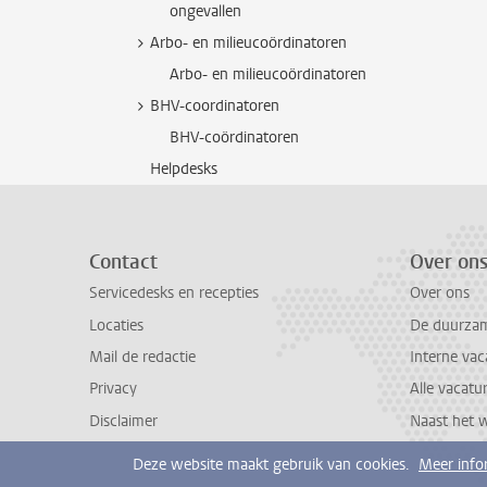
ongevallen
Arbo- en milieucoördinatoren
Arbo- en milieucoördinatoren
BHV-coordinatoren
BHV-coördinatoren
Helpdesks
Contact
Over on
Servicedesks en recepties
Over ons
Locaties
De duurzame
Mail de redactie
Interne vac
Privacy
Alle vacatu
Disclaimer
Naast het 
Deze website maakt gebruik van cookies.
Meer info