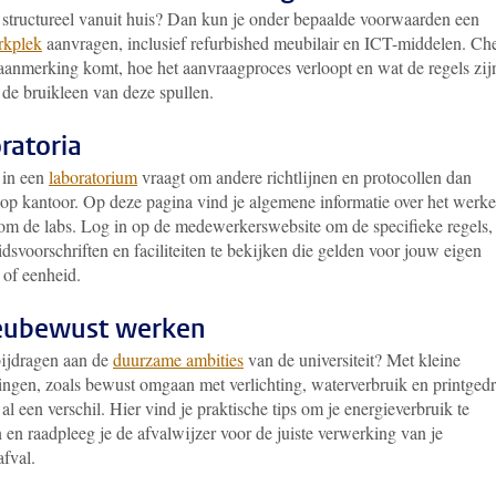
 structureel vanuit huis? Dan kun je onder bepaalde voorwaarden een
rkplek
aanvragen, inclusief refurbished meubilair en ICT-middelen. Ch
 aanmerking komt, hoe het aanvraagproces verloopt en wat de regels zij
de bruikleen van deze spullen.
ratoria
 in een
laboratorium
vraagt om andere richtlijnen en protocollen dan
op kantoor. Op deze pagina vind je algemene informatie over het werke
om de labs. Log in op de medewerkerswebsite om de specifieke regels,
idsvoorschriften en faciliteiten te bekijken die gelden voor jouw eigen
t of eenheid.
ieubewust werken
bijdragen aan de
duurzame ambities
van de universiteit? Met kleine
ingen, zoals bewust omgaan met verlichting, waterverbruik en printgedr
al een verschil. Hier vind je praktische tips om je energieverbruik te
 en raadpleeg je de afvalwijzer voor de juiste verwerking van je
afval.