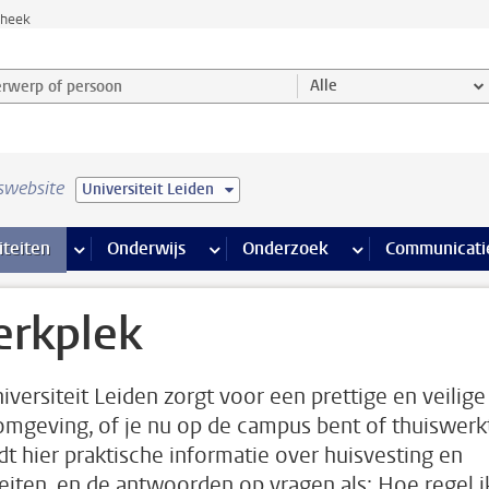
theek
werp of persoon en selecteer categorie
Alle
swebsite
Universiteit Leiden
na’s
 pagina’s
iteiten
meer Faciliteiten pagina’s
Onderwijs
meer Onderwijs pagina’s
Onderzoek
meer Onderzoek p
Communicati
rkplek
iversiteit Leiden zorgt voor een prettige en veilige
mgeving, of je nu op de campus bent of thuiswerkt
ndt hier praktische informatie over huisvesting en
iteiten, en de antwoorden op vragen als: Hoe regel i