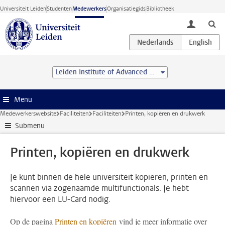
Ga direct naar de inhoud
Universiteit Leiden
Studenten
Medewerkers
Organisatiegids
Bibliotheek
toggle lo
Leiden Institute of Advanced Computer Science (LIACS)
Menu
Medewerkerswebsite
Faciliteiten
Faciliteiten
Printen, kopiëren en drukwerk
Submenu
Printen, kopiëren en drukwerk
Je kunt binnen de hele universiteit kopiëren, printen en
scannen via zogenaamde multifunctionals. Je hebt
hiervoor een LU-Card nodig.
Op de pagina
Printen en kopiëren
vind je meer informatie over