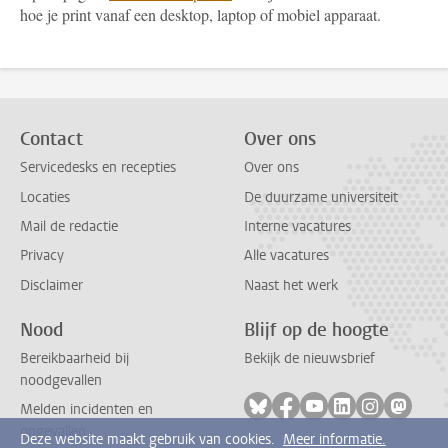
hoe je print vanaf een desktop, laptop of mobiel apparaat.
Contact
Over ons
Servicedesks en recepties
Over ons
Locaties
De duurzame universiteit
Mail de redactie
Interne vacatures
Privacy
Alle vacatures
Disclaimer
Naast het werk
Nood
Blijf op de hoogte
Bereikbaarheid bij
Bekijk de nieuwsbrief
noodgevallen
Volg ons op bluesky
Volg ons op facebook
Volg ons op youtub
Volg ons op li
Volg ons o
Volg 
Melden incidenten en
ongevallen
Deze website maakt gebruik van cookies.
Meer informatie.