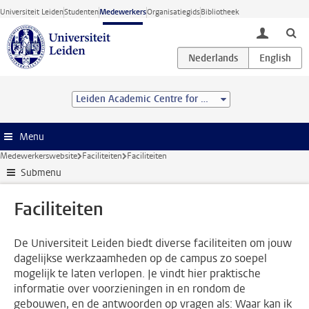
Ga direct naar de inhoud
Universiteit Leiden
Studenten
Medewerkers
Organisatiegids
Bibliotheek
toggle lo
Leiden Academic Centre for Drug Research (LACDR)
Menu
Medewerkerswebsite
Faciliteiten
Faciliteiten
Submenu
Faciliteiten
De Universiteit Leiden biedt diverse faciliteiten om jouw
dagelijkse werkzaamheden op de campus zo soepel
mogelijk te laten verlopen. Je vindt hier praktische
informatie over voorzieningen in en rondom de
gebouwen, en de antwoorden op vragen als: Waar kan ik