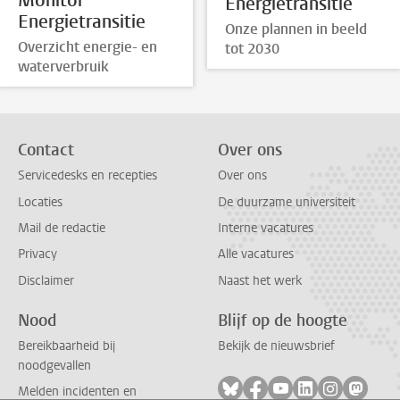
Monitor
Energietransitie
Energietransitie
Onze plannen in beeld
Overzicht energie- en
tot 2030
waterverbruik
Contact
Over ons
Servicedesks en recepties
Over ons
Locaties
De duurzame universiteit
Mail de redactie
Interne vacatures
Privacy
Alle vacatures
Disclaimer
Naast het werk
Nood
Blijf op de hoogte
Bereikbaarheid bij
Bekijk de nieuwsbrief
noodgevallen
Volg ons op bluesky
Volg ons op facebook
Volg ons op youtub
Volg ons op li
Volg ons o
Volg 
Melden incidenten en