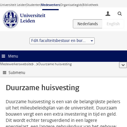
Ga direct naar de inhoud
Universiteit Leiden
Studenten
Medewerkers
Organisatiegids
Bibliotheek
toggle lo
FdA faculteitsbestuur en bureau
Menu
Medewerkerswebsite
...
Duurzame huisvesting
too
Submenu
Duurzame huisvesting
Duurzame huisvesting is een van de belangrijkste peilers
uit het milieubeleidsplan van de universiteit. Duurzaam
bouwen vergt een een extra investering in tijd en geld.
Dit wordt echter terugverdiend in een lagere
energielast, een langere gebruiksduur van het gebouw,