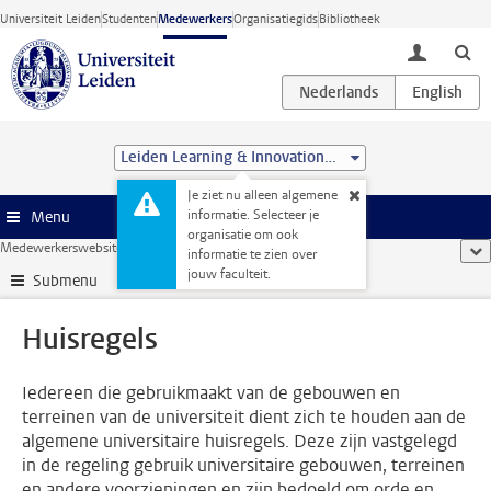
Ga direct naar de inhoud
Universiteit Leiden
Studenten
Medewerkers
Organisatiegids
Bibliotheek
toggle lo
Leiden Learning & Innovation Centre
Je ziet nu alleen algemene
informatie. Selecteer je
Menu
organisatie om ook
Medewerkerswebsite
...
Huisregels
too
informatie te zien over
jouw faculteit.
Submenu
Huisregels
Iedereen die gebruikmaakt van de gebouwen en
terreinen van de universiteit dient zich te houden aan de
algemene universitaire huisregels. Deze zijn vastgelegd
in de regeling gebruik universitaire gebouwen, terreinen
en andere voorzieningen en zijn bedoeld om orde en