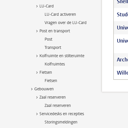
Snel
LU-Card
Stud
LU-Card activeren
Vragen over de LU-Card
Univ
Post en transport
Post
Univ
Transport
Kolfruimte en stilteruimte
Arch
Kolfruimtes
Will
Fietsen
Fietsen
Gebouwen
Zaal reserveren
Zaal reserveren
Servicedesks en recepties
Storingsmeldingen