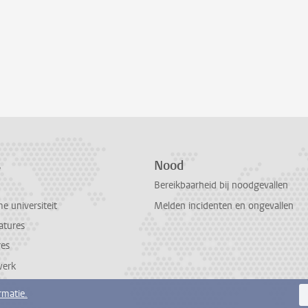
s
Nood
Bereikbaarheid bij noodgevallen
 universiteit
Melden incidenten en ongevallen
atures
res
werk
rmatie.