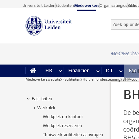
Ga direct naar de inhoud
Universiteit Leiden
Studenten
Medewerkers
Organisatiegids
Biblio
Zoek op onder
Zoekterm
Medewerker
HR
meer HR pagina’s
Financiën
meer Financiën pagi
ICT
meer ICT
Facil
Medewerkerswebsite
Faciliteiten
Hulp en ondersteuning
BHV-coor
BH
Faciliteiten
Werkplek
De be
Werkplek op kantoor
organ
Werkplek reserveren
coörd
Thuiswerkfaciliteiten aanvragen
BHV-c