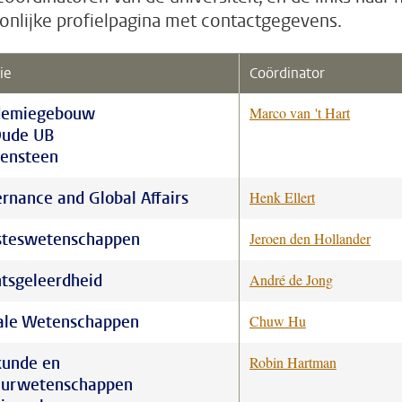
onlijke profielpagina met contactgegevens.
ie
Coördinator
demiegebouw
Marco van 't Hart
Oude UB
ensteen
rnance and Global Affairs
Henk Ellert
teswetenschappen
Jeroen den Hollander
tsgeleerdheid
André de Jong
ale Wetenschappen
Chuw Hu
unde en
Robin Hartman
uurwetenschappen