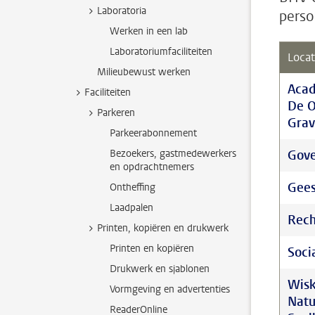
Laboratoria
perso
Werken in een lab
Laboratoriumfaciliteiten
Locat
Milieubewust werken
Aca
Faciliteiten
De 
Parkeren
Grav
Parkeerabonnement
Bezoekers, gastmedewerkers
Gove
en opdrachtnemers
Gees
Ontheffing
Laadpalen
Rech
Printen, kopiëren en drukwerk
Printen en kopiëren
Soci
Drukwerk en sjablonen
Wisk
Vormgeving en advertenties
Nat
ReaderOnline