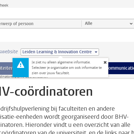
theek
werp of persoon en selecteer categorie
Alle
swebsite
Leiden Learning & Innovation Centre
Je ziet nu alleen algemene informatie.
na’s
 pagina’s
iteiten
meer Faciliteiten pagina’s
Onderwijs
meer Onderwijs pagina’s
Onderzoek
meer Onderzoek p
Communicati
Selecteer je organisatie om ook informatie te
zien over jouw faculteit.
dinatoren
BHV-coördinatoren
V-coördinatoren
drijfshulpverlening bij faculteiten en andere
isatie-eenheden wordt georganiseerd door BHV-
inatoren. Hieronder vindt u een overzicht van alle
oördinatoren van de universiteit, en de links naar 