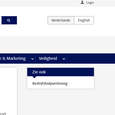
Login
agina’s
e & Marketing
meer Communicatie & Marketing pagina’s
Veiligheid
meer Veiligheid pagina’s
Zie ook
Bedrijfshulpverlening
hun