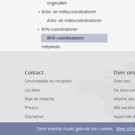
ongevallen
Arbo- en milieucoördinatoren
Arbo- en milieucoördinatoren
BHV-coordinatoren
BHV-coördinatoren
Helpdesks
Contact
Over on
Servicedesks en recepties
Over ons
Locaties
De duurzame
Mail de redactie
Interne vac
Privacy
Alle vacatu
Disclaimer
Naast het 
Deze website maakt gebruik van cookies.
Meer info