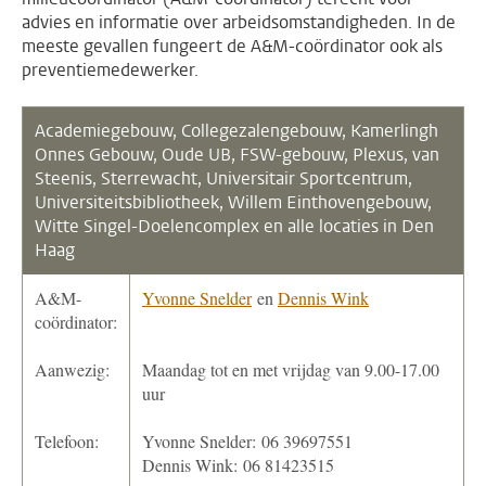
advies en informatie over arbeidsomstandigheden. In de
meeste gevallen fungeert de A&M-coördinator ook als
preventiemedewerker.
Academiegebouw,
Collegezalengebouw,
Kamerlingh
Onnes Gebouw, Oude UB, FSW-gebouw, Plexus, van
Steenis, Sterrewacht, Universitair Sportcentrum,
Universiteitsbibliotheek, Willem Einthovengebouw,
Witte Singel-Doelencomplex en alle locaties in Den
Haag
A&M-
Yvonne Snelder
en
Dennis Wink
coördinator:
Aanwezig:
Maandag tot en met vrijdag van 9.00-17.00
uur
Telefoon:
Yvonne Snelder: 06 39697551
Dennis Wink: 06 81423515