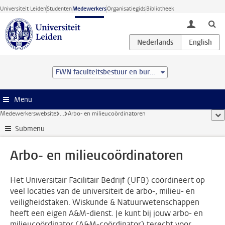
Ga direct naar de inhoud
Universiteit Leiden
Studenten
Medewerkers
Organisatiegids
Bibliotheek
toggle lo
FWN faculteitsbestuur en bureau
Menu
Medewerkerswebsite
...
Arbo- en milieucoördinatoren
too
Submenu
Arbo- en milieucoördinatoren
Het Universitair Facilitair Bedrijf (UFB) coördineert op
veel locaties van de universiteit de arbo-, milieu- en
veiligheidstaken. Wiskunde & Natuurwetenschappen
heeft een eigen A&M-dienst. Je kunt bij jouw arbo- en
milieucoördinator (A&M-coördinator) terecht voor