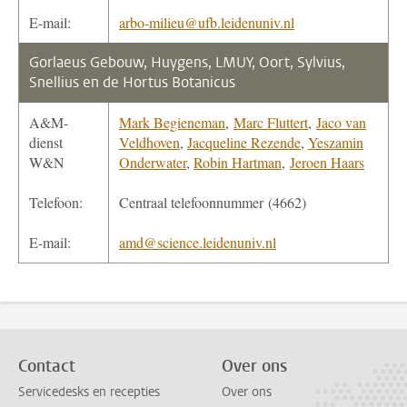
E-mail:
arbo-milieu@ufb.leidenuniv.nl
Gorlaeus Gebouw, Huygens, LMUY, Oort, Sylvius,
Snellius en de Hortus Botanicus
A&M-
Mark Begieneman
,
Marc Fluttert
,
Jaco van
dienst
Veldhoven
,
Jacqueline Rezende
,
Yeszamin
W&N
Onderwater
,
Robin Hartman
,
Jeroen Haars
Telefoon:
Centraal telefoonnummer (4662)
E-mail:
amd@science.leidenuniv.nl
Contact
Over ons
Servicedesks en recepties
Over ons