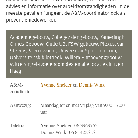
advies en informatie over arbeidsomstandigheden. In de
meeste gevallen fungeert de A&M-coördinator ook als
preventiemedewerker.
Academiegebouw,
Collegezalengebouw,
Kamerlingh
Onnes Gebouw, Oude UB, FSW-gebouw, Plexus, van
Steenis, Sterrewacht, Universitair Sportcentrum,
Universiteitsbibliotheek, Willem Einthovengebouw,
Witte Singel-Doelencomplex en alle locaties in Den
Haag
A&M-
Yvonne Snelder
en
Dennis Wink
coördinator:
Aanwezig:
Maandag tot en met vrijdag van 9.00-17.00
uur
Telefoon:
Yvonne Snelder: 06 39697551
Dennis Wink: 06 81423515