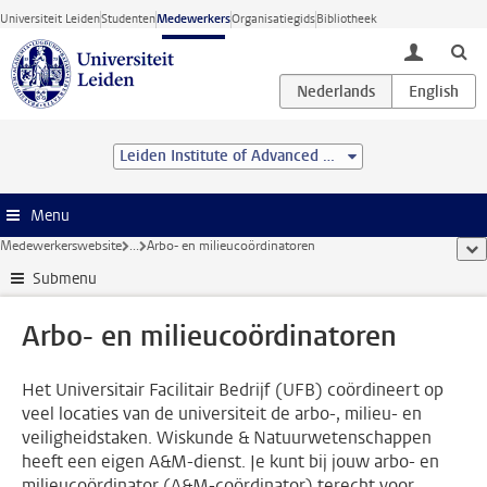
Ga direct naar de inhoud
Universiteit Leiden
Studenten
Medewerkers
Organisatiegids
Bibliotheek
toggle lo
Leiden Institute of Advanced Computer Science (LIACS)
Menu
Medewerkerswebsite
...
Arbo- en milieucoördinatoren
too
Submenu
Arbo- en milieucoördinatoren
Het Universitair Facilitair Bedrijf (UFB) coördineert op
veel locaties van de universiteit de arbo-, milieu- en
veiligheidstaken. Wiskunde & Natuurwetenschappen
heeft een eigen A&M-dienst. Je kunt bij jouw arbo- en
milieucoördinator (A&M-coördinator) terecht voor