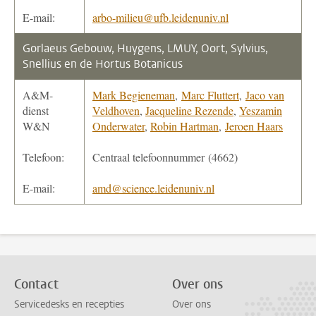
E-mail:
arbo-milieu@ufb.leidenuniv.nl
Gorlaeus Gebouw, Huygens, LMUY, Oort, Sylvius,
Snellius en de Hortus Botanicus
A&M-
Mark Begieneman
,
Marc Fluttert
,
Jaco van
dienst
Veldhoven
,
Jacqueline Rezende
,
Yeszamin
W&N
Onderwater
,
Robin Hartman
,
Jeroen Haars
Telefoon:
Centraal telefoonnummer (4662)
E-mail:
amd@science.leidenuniv.nl
Contact
Over ons
Servicedesks en recepties
Over ons