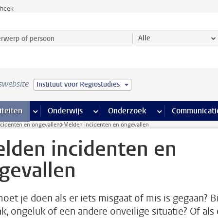
theek
werp of persoon en selecteer categorie
Alle
swebsite
Instituut voor Regiostudies
na’s
 pagina’s
iteiten
meer Faciliteiten pagina’s
Onderwijs
meer Onderwijs pagina’s
Onderzoek
meer Onderzoek p
Communicati
cidenten en ongevallen
Melden incidenten en ongevallen
lden incidenten en
gevallen
oet je doen als er iets misgaat of mis is gegaan? Bi
ak, ongeluk of een andere onveilige situatie? Of als 