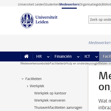
Ga direct naar de inhoud
Universiteit Leiden
Studenten
Medewerkers
Organisatiegids
Biblio
Zoek op onder
Zoekterm
Medewerker
HR
meer HR pagina’s
Financiën
meer Financiën pagi
ICT
meer ICT
Facil
Medewerkerswebsite
Faciliteiten
Hulp en ondersteuning
Melden in
Me
Faciliteiten
on
Werkplek
Werkplek op kantoor
Wat m
Werkplek reserveren
inbra
Thuiswerkfaciliteiten aanvragen