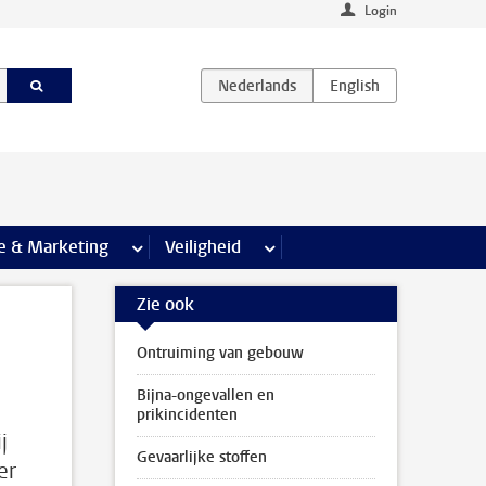
Login
agina’s
e & Marketing
meer Communicatie & Marketing pagina’s
Veiligheid
meer Veiligheid pagina’s
Zie ook
Ontruiming van gebouw
Bijna-ongevallen en
prikincidenten
j
Gevaarlijke stoffen
er