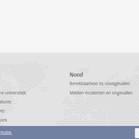
s
Nood
Bereikbaarheid bij noodgevallen
 universiteit
Melden incidenten en ongevallen
atures
res
werk
rmatie.