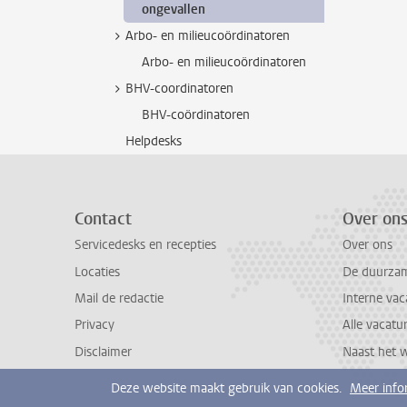
ongevallen
Arbo- en milieucoördinatoren
Arbo- en milieucoördinatoren
BHV-coordinatoren
BHV-coördinatoren
Helpdesks
Contact
Over on
Servicedesks en recepties
Over ons
Locaties
De duurzame
Mail de redactie
Interne vac
Privacy
Alle vacatu
Disclaimer
Naast het 
Deze website maakt gebruik van cookies.
Meer info