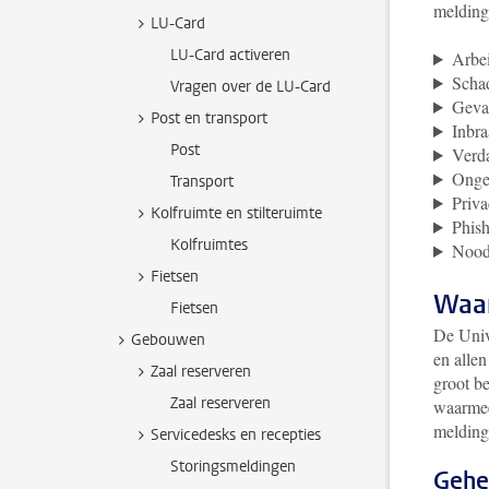
melding
LU-Card
LU-Card activeren
Arbei
Scha
Vragen over de LU-Card
Gevaa
Post en transport
Inbra
Post
Verda
Onge
Transport
Priva
Kolfruimte en stilteruimte
Phish
Kolfruimtes
Nood 
Fietsen
Waa
Fietsen
De Univ
Gebouwen
en allen
Zaal reserveren
groot b
Zaal reserveren
waarmee
melding
Servicedesks en recepties
Storingsmeldingen
Gehe