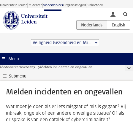
Ga direct naar de inhoud
Universiteit Leiden
Studenten
Medewerkers
Organisatiegids
Bibliotheek
toggle lo
Veiligheid Gezondheid en Milieu
Menu
Medewerkerswebsite
...
Melden incidenten en ongevallen
too
Submenu
Melden incidenten en ongevallen
Wat moet je doen als er iets misgaat of mis is gegaan? Bij
inbraak, ongeluk of een andere onveilige situatie? Of als
er sprake is van een datalek of cybercriminaliteit?