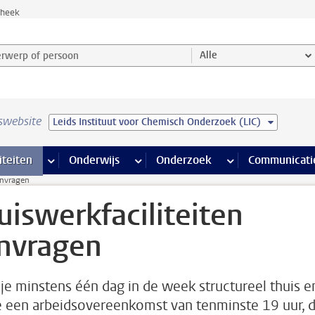
theek
werp of persoon en selecteer categorie
Alle
swebsite
Leids Instituut voor Chemisch Onderzoek (LIC)
na’s
 pagina’s
iteiten
meer Faciliteiten pagina’s
Onderwijs
meer Onderwijs pagina’s
Onderzoek
meer Onderzoek p
Communicati
anvragen
uiswerkfaciliteiten
nvragen
je minstens één dag in de week structureel thuis e
e een arbeidsovereenkomst van tenminste 19 uur, 