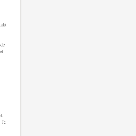
aakt
 de
het
l.
. Je