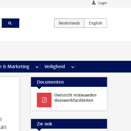
Login
agina’s
e & Marketing
meer Communicatie & Marketing pagina’s
Veiligheid
meer Veiligheid pagina’s
Documenten
Overzicht restwaarden
thuiswerkfaciliteiten
n
Zie ook
dan