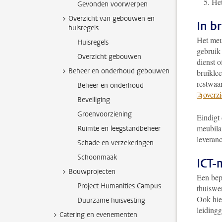
Het
Gevonden voorwerpen
Overzicht van gebouwen en
In b
huisregels
Het meub
Huisregels
gebruik
Overzicht gebouwen
dienst o
Beheer en onderhoud gebouwen
bruiklee
restwaa
Beheer en onderhoud
overz
Beveiliging
Groenvoorziening
Eindigt
meubila
Ruimte en leegstandbeheer
leveranc
Schade en verzekeringen
Schoonmaak
ICT-
Bouwprojecten
Een bep
Project Humanities Campus
thuiswe
Ook hier
Duurzame huisvesting
leiding
Catering en evenementen