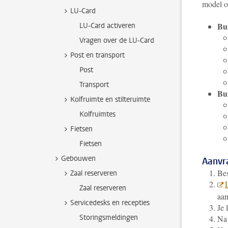
model o
LU-Card
Bu
LU-Card activeren
Vragen over de LU-Card
Post en transport
Post
Transport
Bu
Kolfruimte en stilteruimte
Kolfruimtes
Fietsen
Fietsen
Gebouwen
Aanvr
Bes
Zaal reserveren
Zaal reserveren
aa
Servicedesks en recepties
Je 
Storingsmeldingen
Na 