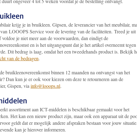
 duurt ongeveer 4 tot 5 weken voordat je de bestelling ontvangt.
ruikleen
ilair krijg je in bruikleen. Gipsen, de leverancier van het meubilair, m
 van
LOOOPS Service voor de levering van de faciliteiten.
Treed je uit
f voldoe je niet meer aan de voorwaarden, dan eindigt de
novereenkomst en is het uitgangspunt dat je het artikel overneemt tegen
rde. Dit bedrag is laag, omdat het een tweedehands product is. Bekijk 
icht van de bedragen
.
 de bruikleenovereenkomst binnen 12 maanden na ontvangst van het
ir? Dan kun je er ook voor kiezen om deze te retourneren aan de
ier, Gispen, via
info@looops.nl
.
middelen
erkt assortiment aan ICT-middelen is beschikbaar gemaakt voor het
rken. Het kan een nieuw product zijn, maar ook een apparaat uit de poo
voor geldt dat er mogelijk andere afspraken bestaan voor jouw situatie
gevende kan je hierover informeren.