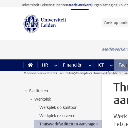
Ga direct naar de inhoud
Universiteit Leiden
Studenten
Medewerkers
Organisatiegids
Biblio
Zoek op onder
Zoekterm
Medewerker
HR
meer HR pagina’s
Financiën
meer Financiën pagi
ICT
meer ICT
Facil
Medewerkerswebsite
Faciliteiten
Werkplek
Thuiswerkfaciliteiten a
Th
Faciliteiten
aa
Werkplek
Werkplek op kantoor
Werk 
Werkplek reserveren
heb j
Thuiswerkfaciliteiten aanvragen