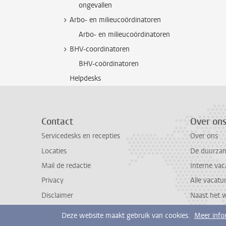
ongevallen
Arbo- en milieucoördinatoren
Arbo- en milieucoördinatoren
BHV-coordinatoren
BHV-coördinatoren
Helpdesks
Contact
Over on
Servicedesks en recepties
Over ons
Locaties
De duurzame
Mail de redactie
Interne vac
Privacy
Alle vacatu
Disclaimer
Naast het 
Deze website maakt gebruik van cookies.
Meer info