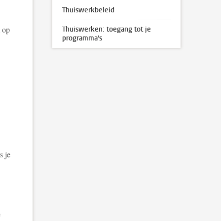
Thuiswerkbeleid
m op
Thuiswerken: toegang tot je
programma's
s je
e