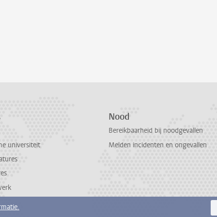
s
Nood
Bereikbaarheid bij noodgevallen
 universiteit
Melden incidenten en ongevallen
atures
res
werk
rmatie.