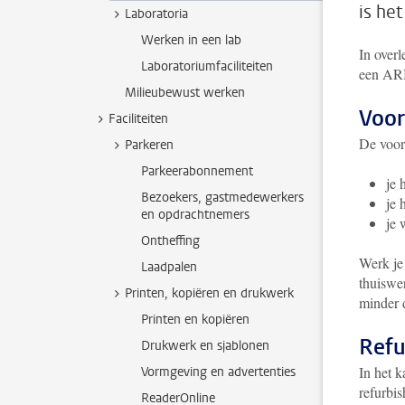
is he
Laboratoria
Werken in een lab
In overl
Laboratoriumfaciliteiten
een ARB
Milieubewust werken
Voo
Faciliteiten
De voor
Parkeren
Parkeerabonnement
je 
Bezoekers, gastmedewerkers
je 
en opdrachtnemers
je 
Ontheffing
Werk je
Laadpalen
thuiswer
Printen, kopiëren en drukwerk
minder 
Printen en kopiëren
Refu
Drukwerk en sjablonen
In het 
Vormgeving en advertenties
refurbi
ReaderOnline