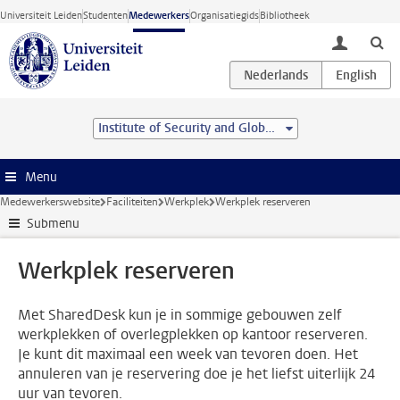
Ga direct naar de inhoud
Universiteit Leiden
Studenten
Medewerkers
Organisatiegids
Bibliotheek
toggle lo
Institute of Security and Global Affairs
Menu
Medewerkerswebsite
Faciliteiten
Werkplek
Werkplek reserveren
Submenu
Werkplek reserveren
Met SharedDesk kun je in sommige gebouwen zelf
werkplekken of overlegplekken op kantoor reserveren.
Je kunt dit maximaal een week van tevoren doen. Het
annuleren van je reservering doe je het liefst uiterlijk 24
uur van tevoren.