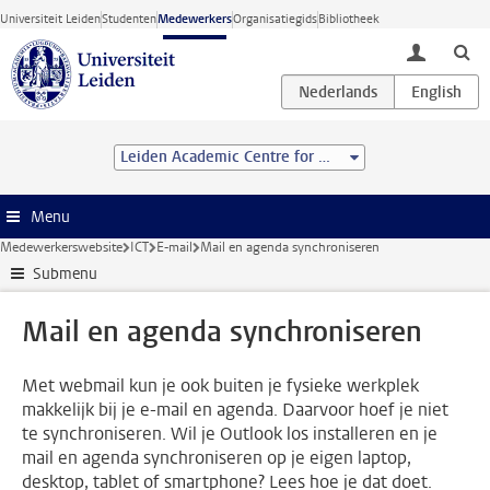
Ga direct naar de inhoud
Universiteit Leiden
Studenten
Medewerkers
Organisatiegids
Bibliotheek
toggle lo
Leiden Academic Centre for Drug Research (LACDR)
Menu
Medewerkerswebsite
ICT
E-mail
Mail en agenda synchroniseren
Submenu
Mail en agenda synchroniseren
Met webmail kun je ook buiten je fysieke werkplek
makkelijk bij je e-mail en agenda. Daarvoor hoef je niet
te synchroniseren. Wil je Outlook los installeren en je
mail en agenda synchroniseren op je eigen laptop,
desktop, tablet of smartphone? Lees hoe je dat doet.