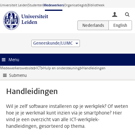
Ga direct naar de inhoud
Universiteit Leiden
Studenten
Medewerkers
Organisatiegids
Bibliotheek
toggle lo
Geneeskunde/LUMC
Menu
Medewerkerswebsite
ICT
Hulp en ondersteuning
Handleidingen
Submenu
Handleidingen
Wil je zelf software installeren op je werkplek? Of weten
hoe je je werkmail kunt inzien via je smartphone? Hier
vind je een overzicht van alle ICT-werkplek-
handleidingen, gesorteerd op thema.