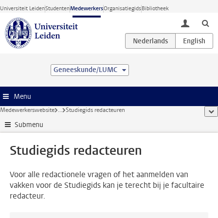
Ga direct naar de inhoud
Universiteit Leiden
Studenten
Medewerkers
Organisatiegids
Bibliotheek
toggle lo
Geneeskunde/LUMC
Menu
Medewerkerswebsite
...
Studiegids redacteuren
too
Submenu
Studiegids redacteuren
Voor alle redactionele vragen of het aanmelden van
vakken voor de Studiegids kan je terecht bij je facultaire
redacteur.