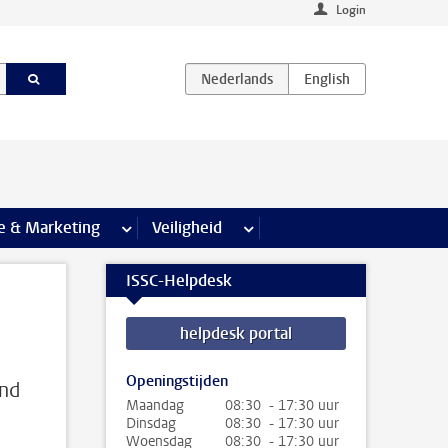
Login
agina’s
e & Marketing
meer Communicatie & Marketing pagina’s
Veiligheid
meer Veiligheid pagina’s
ISSC-Helpdesk
helpdesk portal
Openingstijden
ind
Maandag
08:30 - 17:30 uur
Dinsdag
08:30 - 17:30 uur
Woensdag
08:30 - 17:30 uur