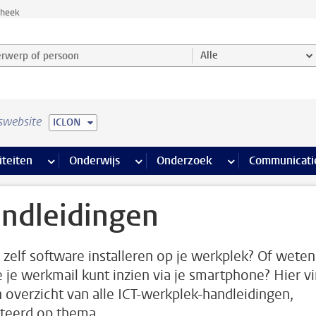
theek
werp of persoon en selecteer categorie
Alle
swebsite
ICLON
na’s
 pagina’s
iteiten
meer Faciliteiten pagina’s
Onderwijs
meer Onderwijs pagina’s
Onderzoek
meer Onderzoek p
Communicati
ndleidingen
e zelf software installeren op je werkplek? Of weten
e je werkmail kunt inzien via je smartphone? Hier v
n overzicht van alle ICT-werkplek-handleidingen,
teerd op thema.