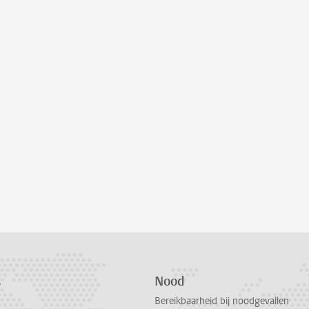
s
Nood
Bereikbaarheid bij noodgevallen