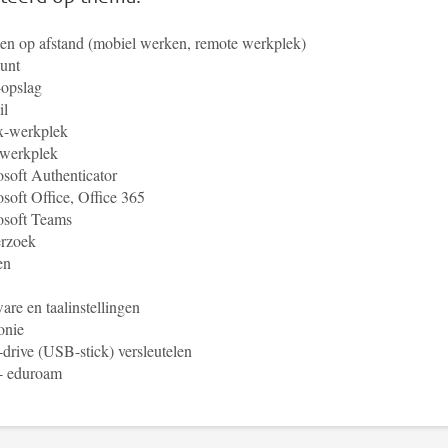
n op afstand (mobiel werken, remote werkplek)
unt
-opslag
il
x-werkplek
werkplek
soft Authenticator
soft Office, Office 365
osoft Teams
rzoek
en
are en taalinstellingen
onie
rive (USB-stick) versleutelen
 - eduroam