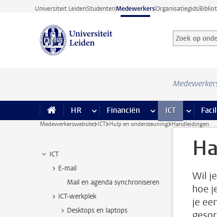
Ga direct naar de inhoud
Universiteit Leiden
Studenten
Medewerkers
Organisatiegids
Biblio
Zoek op onder
Zoekterm
Medewerker
HR
meer HR pagina’s
Financiën
meer Financiën pagi
ICT
meer ICT
Facil
Medewerkerswebsite
ICT
Hulp en ondersteuning
Handleidingen
Ha
ICT
E-mail
Wil j
Mail en agenda synchroniseren
hoe j
ICT-werkplek
je ee
Desktops en laptops
gesor