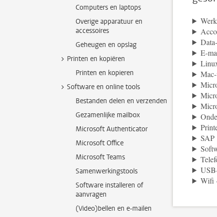
Computers en laptops
Werke
Overige apparatuur en
accessoires
Acco
Data
Geheugen en opslag
E-ma
Printen en kopiëren
Linu
Printen en kopieren
Mac-
Micro
Software en online tools
Micro
Bestanden delen en verzenden
Micr
Gezamenlijke mailbox
Onde
Print
Microsoft Authenticator
SAP
Microsoft Office
Softw
Microsoft Teams
Telef
USB-d
Samenwerkingstools
Wifi
Software installeren of
aanvragen
(Video)bellen en e-mailen