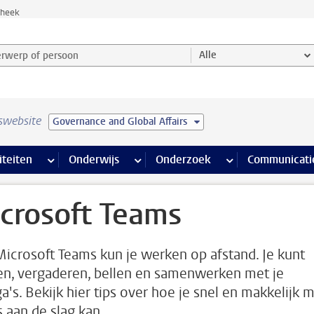
theek
werp of persoon en selecteer categorie
Alle
swebsite
Governance and Global Affairs
na’s
 pagina’s
iteiten
meer Faciliteiten pagina’s
Onderwijs
meer Onderwijs pagina’s
Onderzoek
meer Onderzoek p
Communicati
crosoft Teams
icrosoft Teams kun je werken op afstand. Je kunt
en, vergaderen, bellen en samenwerken met je
a's. Bekijk hier tips over hoe je snel en makkelijk 
 aan de slag kan.