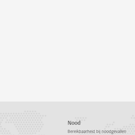
s
Nood
Bereikbaarheid bij noodgevallen