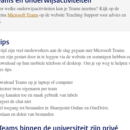
eams en onderwijsactiviteiten
r welke onderwijsactiviteiten kun je Teams inzetten? Kijk op de
gina
Microsoft Teams
op de website Teaching Support voor advies en
s.
tips
e tijd zijn veel medewerkers aan de slag gegaan met Microsoft Teams.
n zijn gestart door in te loggen via de website en sommigen hebben e
ownload op hun mobiele telefoon of desktop. Om je op weg te helpen 
es tips.
wnload Teams op je laptop of computer
lecteer twee eigenaren per team
eg kanalen toe en maak gebruik van labels
rgeet de chat niet
el toegang tot bestanden in Sharepoint Online en OneDrive.
slaan en delen van bestanden
 Teams binnen de universiteit zijn privé