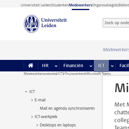
Ga direct naar de inhoud
Universiteit Leiden
Studenten
Medewerkers
Organisatiegids
Biblio
Zoek op onder
Zoekterm
Medewerker
HR
meer HR pagina’s
Financiën
meer Financiën pagi
ICT
meer ICT
Facil
Medewerkerswebsite
ICT
Thuiswerken
Microsoft Teams
Mi
ICT
E-mail
Met M
Mail en agenda synchroniseren
chatt
ICT-werkplek
colleg
Desktops en laptops
Teams