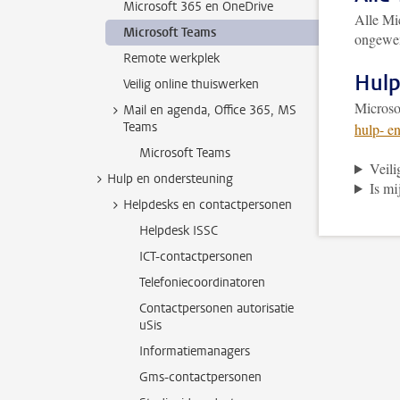
Microsoft 365 en OneDrive
Alle Mic
Microsoft Teams
ongewen
Remote werkplek
Hulp
Veilig online thuiswerken
Microso
Mail en agenda, Office 365, MS
Teams
hulp- e
Microsoft Teams
Veili
Hulp en ondersteuning
Is mi
Helpdesks en contactpersonen
Helpdesk ISSC
ICT-contactpersonen
Telefoniecoordinatoren
Contactpersonen autorisatie
uSis
Informatiemanagers
Gms-contactpersonen