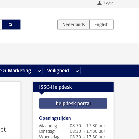
Login
agina’s
e & Marketing
meer Communicatie & Marketing pagina’s
Veiligheid
meer Veiligheid pagina’s
ISSC-Helpdesk
helpdesk portal
Openingstijden
Maandag
08:30 - 17:30 uur
met
Dinsdag
08:30 - 17:30 uur
Woensdag
08:30 - 17:30 uur