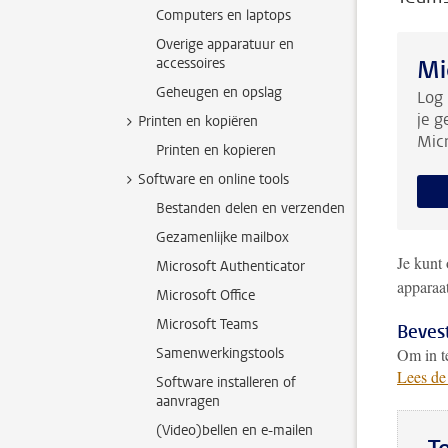
Computers en laptops
Overige apparatuur en
accessoires
Mi
Geheugen en opslag
Log 
je g
Printen en kopiëren
Micr
Printen en kopieren
Software en online tools
Bestanden delen en verzenden
Gezamenlijke mailbox
Je kunt
Microsoft Authenticator
apparaa
Microsoft Office
Microsoft Teams
Bevest
Samenwerkingstools
Om in te
Lees de
Software installeren of
aanvragen
(Video)bellen en e-mailen