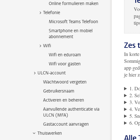
T
Online formulieren maken
Voo
Telefonie
pa
Microsoft Teams Telefoon
tip
Smartphone en mobiel
abonnement
Zes 
Wifi
In kort
Wifi en eduroam
Sommige
Wifi voor gasten
app ged
ULCN-account
je hier z
Wachtwoord vergeten
1. Do
Gebruikersnaam
2. Se
Activeren en beheren
3. Vo
4. Ve
Aanvullende authenticatie via
ULCN (MFA)
5. Sn
6. Op
Gastaccount aanvragen
Thuiswerken
Alle