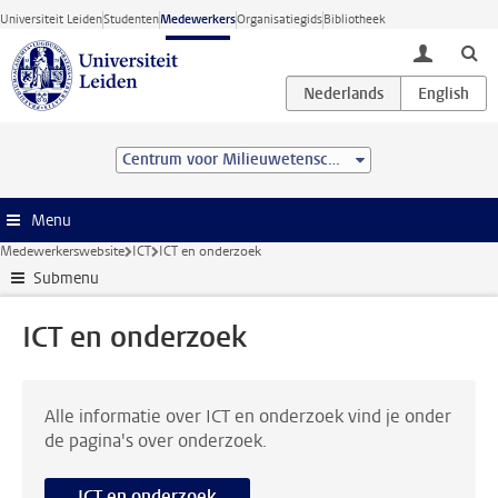
Ga direct naar de inhoud
Universiteit Leiden
Studenten
Medewerkers
Organisatiegids
Bibliotheek
toggle lo
Centrum voor Milieuwetenschappen Leiden (CML)
Menu
Medewerkerswebsite
ICT
ICT en onderzoek
Submenu
ICT en onderzoek
Alle informatie over ICT en onderzoek vind je onder
de pagina's over onderzoek.
ICT en onderzoek