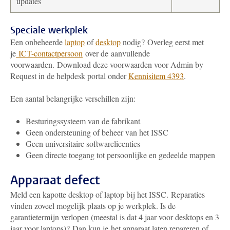
updates
Speciale werkplek
Een onbeheerde
laptop
of
desktop
nodig? Overleg eerst met
je
ICT-contactpersoon
over de aanvullende
voorwaarden.
Download deze voorwaarden voor Admin by
Request in de helpdesk portal onder
Kennisitem 4393
.
Een aantal belangrijke verschillen zijn:
Besturingssysteem van de fabrikant
Geen ondersteuning of beheer van het ISSC
Geen universitaire softwarelicenties
Geen directe toegang tot persoonlijke en gedeelde mappen
Apparaat defect
Meld een kapotte desktop of laptop bij het ISSC. Reparaties
vinden zoveel mogelijk plaats op je werkplek. Is de
garantietermijn verlopen (meestal is dat 4 jaar voor desktops en 3
jaar voor laptops)? Dan kun je het apparaat laten repareren of