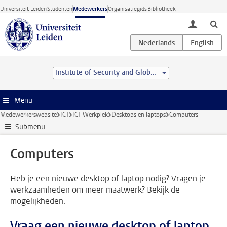
Ga direct naar de inhoud
Universiteit Leiden
Studenten
Medewerkers
Organisatiegids
Bibliotheek
toggle lo
Institute of Security and Global Affairs
Menu
Medewerkerswebsite
ICT
ICT Werkplek
Desktops en laptops
Computers
Submenu
Computers
Heb je een nieuwe desktop of laptop nodig? Vragen je
werkzaamheden om meer maatwerk? Bekijk de
mogelijkheden.
Vraag een nieuwe desktop of laptop