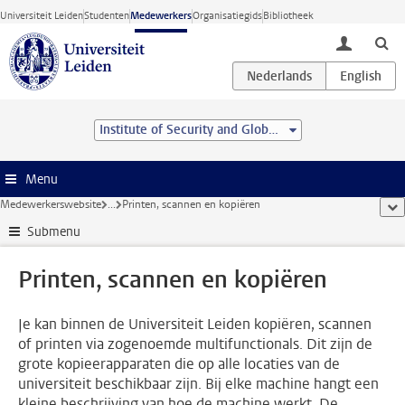
Ga direct naar de inhoud
Universiteit Leiden
Studenten
Medewerkers
Organisatiegids
Bibliotheek
toggle lo
Institute of Security and Global Affairs
Menu
Medewerkerswebsite
...
Printen, scannen en kopiëren
too
Submenu
Printen, scannen en kopiëren
Je kan binnen de Universiteit Leiden kopiëren, scannen
of printen via zogenoemde multifunctionals. Dit zijn de
grote kopieerapparaten die op alle locaties van de
universiteit beschikbaar zijn. Bij elke machine hangt een
kleine beschrijving van hoe de machine werkt. De