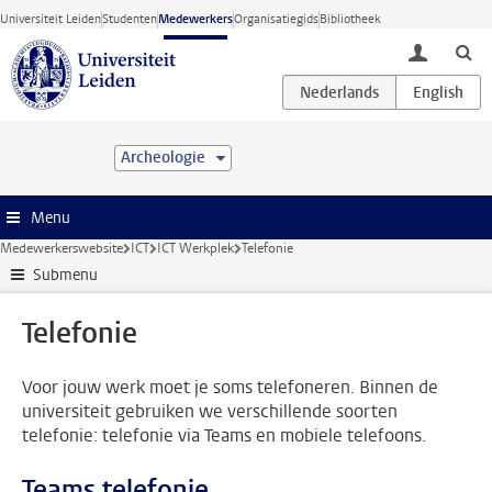
Ga direct naar de inhoud
Universiteit Leiden
Studenten
Medewerkers
Organisatiegids
Bibliotheek
toggle lo
Archeologie
Menu
Medewerkerswebsite
ICT
ICT Werkplek
Telefonie
Submenu
Telefonie
Voor jouw werk moet je soms telefoneren. Binnen de
universiteit gebruiken we verschillende soorten
telefonie: telefonie via Teams en mobiele telefoons.
Teams telefonie