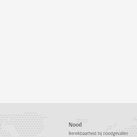
s
Nood
Bereikbaarheid bij noodgevallen