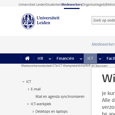
Ga direct naar de inhoud
Universiteit Leiden
Studenten
Medewerkers
Organisatiegids
Biblio
Zoek op onder
Zoekterm
Medewerker
HR
meer HR pagina’s
Financiën
meer Financiën pagi
ICT
meer ICT
Facil
Medewerkerswebsite
ICT
ICT Werkplek
Wifi
Wifi en eduroam
Wi
ICT
E-mail
Je ku
Mail en agenda synchroniseren
Alle 
ICT-werkplek
verzo
Desktops en laptops
bij a