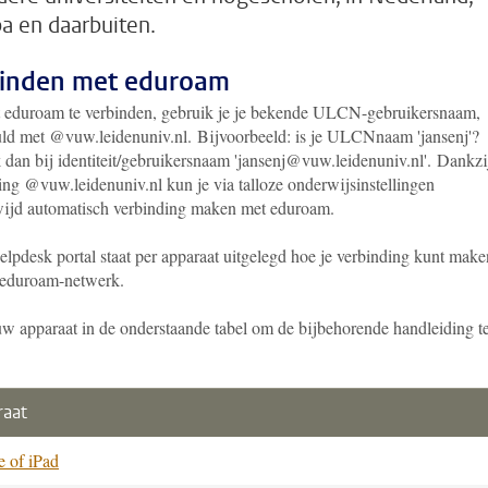
a en daarbuiten.
inden met eduroam
eduroam te verbinden, gebruik je je bekende ULCN-gebruikersnaam,
ld met @vuw.leidenuniv.nl. Bijvoorbeeld: is je ULCNnaam 'jansenj'?
 dan bij identiteit/gebruikersnaam 'jansenj@vuw.leidenuniv.nl'. Dankzi
ing @vuw.leidenuniv.nl kun je via talloze onderwijsinstellingen
ijd automatisch verbinding maken met eduroam.
elpdesk portal staat per apparaat uitgelegd hoe je verbinding kunt make
 eduroam-netwerk.
uw apparaat in de onderstaande tabel om de bijbehorende handleiding t
raat
e of iPad