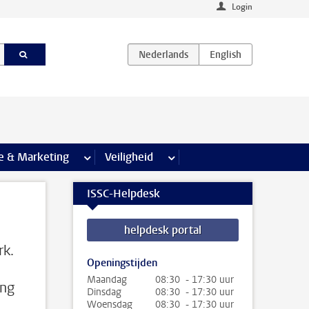
Login
agina’s
e & Marketing
meer Communicatie & Marketing pagina’s
Veiligheid
meer Veiligheid pagina’s
ISSC-Helpdesk
helpdesk portal
rk.
Openingstijden
Maandag
08:30 - 17:30 uur
ang
Dinsdag
08:30 - 17:30 uur
Woensdag
08:30 - 17:30 uur