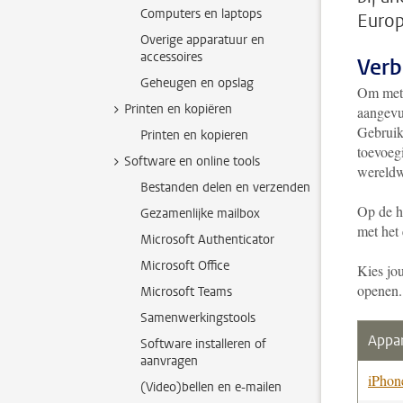
Computers en laptops
Europ
Overige apparatuur en
accessoires
Verb
Geheugen en opslag
Om met 
Printen en kopiëren
aangevu
Gebruik
Printen en kopieren
toevoeg
Software en online tools
wereldw
Bestanden delen en verzenden
Op de h
Gezamenlijke mailbox
met het
Microsoft Authenticator
Microsoft Office
Kies jo
openen.
Microsoft Teams
Samenwerkingstools
Appa
Software installeren of
aanvragen
iPhon
(Video)bellen en e-mailen