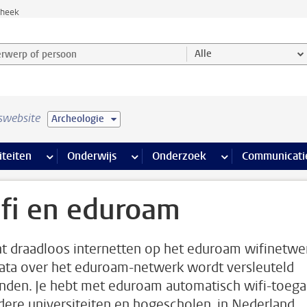
theek
werp of persoon en selecteer categorie
Alle
swebsite
Archeologie
na’s
 pagina’s
iteiten
meer Faciliteiten pagina’s
Onderwijs
meer Onderwijs pagina’s
Onderzoek
meer Onderzoek p
Communicati
fi en eduroam
nt draadloos internetten op het eduroam wifinetwe
data over het eduroam-netwerk wordt versleuteld
nden. Je hebt met eduroam automatisch wifi-toeg
ndere universiteiten en hogescholen, in Nederland,