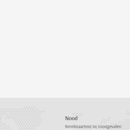
s
Nood
Bereikbaarheid bij noodgevallen