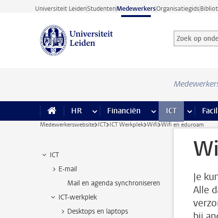
Ga direct naar de inhoud
Universiteit Leiden
Studenten
Medewerkers
Organisatiegids
Biblio
Zoek op onder
Zoekterm
Medewerker
HR
meer HR pagina’s
Financiën
meer Financiën pagi
ICT
meer ICT
Facil
Medewerkerswebsite
ICT
ICT Werkplek
Wifi
Wifi en eduroam
Wi
ICT
E-mail
Je ku
Mail en agenda synchroniseren
Alle 
ICT-werkplek
verzo
Desktops en laptops
bij a