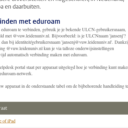
a en daarbuiten.
inden met eduroam
eduroam te verbinden, gebruik je je bekende ULCN-gebruikersnaam,
ld met @vuw.leidenuniv.nl. Bijvoorbeeld: is je ULCNnaam 'jansenj'?
 dan bij identiteit/gebruikersnaam 'jansenj@vuw.leidenuniv.nl'. Dankzi
ing @vuw.leidenuniv.nl kun je via talloze onderwijsinstellingen
ijd automatisch verbinding maken met eduroam.
elpdesk portal staat per apparaat uitgelegd hoe je verbinding kunt make
 eduroam-netwerk.
uw apparaat in de onderstaande tabel om de bijbehorende handleiding t
raat
e of iPad