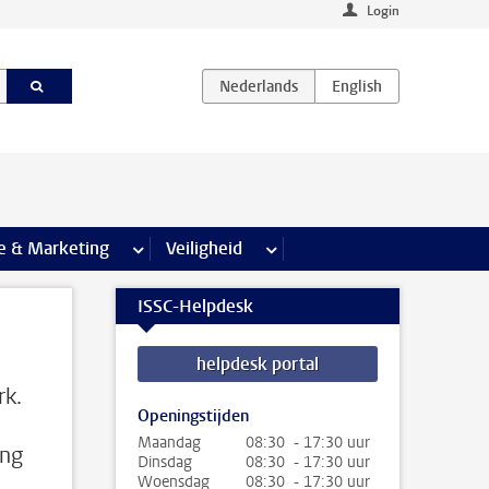
Login
agina’s
e & Marketing
meer Communicatie & Marketing pagina’s
Veiligheid
meer Veiligheid pagina’s
ISSC-Helpdesk
helpdesk portal
rk.
Openingstijden
Maandag
08:30 - 17:30 uur
ang
Dinsdag
08:30 - 17:30 uur
Woensdag
08:30 - 17:30 uur