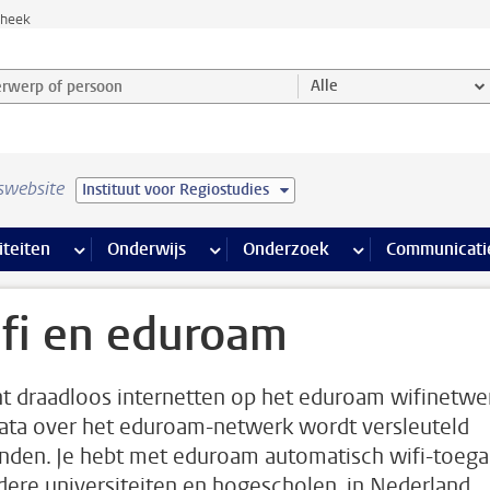
theek
werp of persoon en selecteer categorie
Alle
swebsite
Instituut voor Regiostudies
na’s
 pagina’s
iteiten
meer Faciliteiten pagina’s
Onderwijs
meer Onderwijs pagina’s
Onderzoek
meer Onderzoek p
Communicati
fi en eduroam
nt draadloos internetten op het eduroam wifinetwe
data over het eduroam-netwerk wordt versleuteld
nden. Je hebt met eduroam automatisch wifi-toeg
ndere universiteiten en hogescholen, in Nederland,