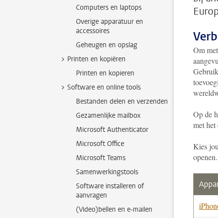
Computers en laptops
Europ
Overige apparatuur en
accessoires
Verb
Geheugen en opslag
Om met 
Printen en kopiëren
aangevu
Gebruik
Printen en kopieren
toevoeg
Software en online tools
wereldw
Bestanden delen en verzenden
Op de h
Gezamenlijke mailbox
met het
Microsoft Authenticator
Microsoft Office
Kies jo
openen.
Microsoft Teams
Samenwerkingstools
Appa
Software installeren of
aanvragen
iPhon
(Video)bellen en e-mailen