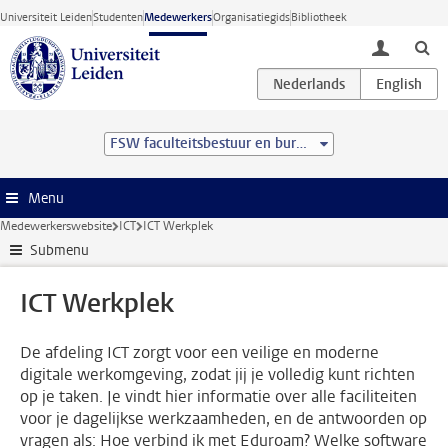
Ga direct naar de inhoud
Universiteit Leiden
Studenten
Medewerkers
Organisatiegids
Bibliotheek
toggle lo
FSW faculteitsbestuur en bureau
Menu
Medewerkerswebsite
ICT
ICT Werkplek
Submenu
ICT Werkplek
De afdeling ICT zorgt voor een veilige en moderne
digitale werkomgeving, zodat jij je volledig kunt richten
op je taken. Je vindt hier informatie over alle faciliteiten
voor je dagelijkse werkzaamheden, en de antwoorden op
vragen als: Hoe verbind ik met Eduroam? Welke software