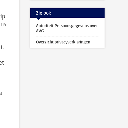
Zie ook
ip
ens
Autoriteit Persoonsgegevens over
AVG
Overzicht privacyverklaringen
t.
et
et