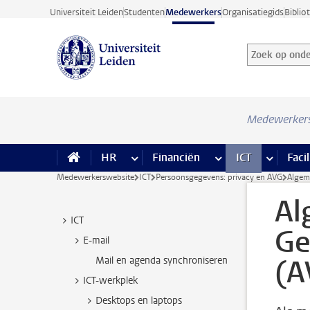
Ga direct naar de inhoud
Universiteit Leiden
Studenten
Medewerkers
Organisatiegids
Biblio
Zoek op onder
Zoekterm
Medewerker
HR
meer HR pagina’s
Financiën
meer Financiën pagi
ICT
meer ICT
Facil
Medewerkerswebsite
ICT
Persoonsgegevens: privacy en AVG
Algem
Al
ICT
Ge
E-mail
(A
Mail en agenda synchroniseren
ICT-werkplek
Desktops en laptops