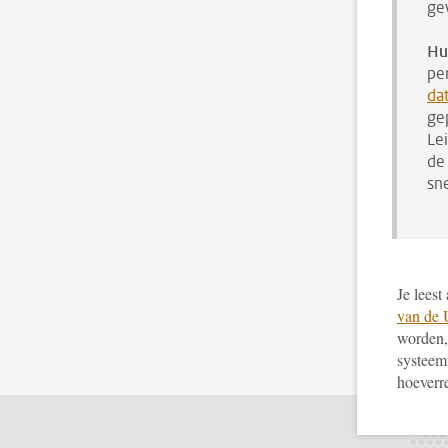
ge
Hu
pe
da
ge
Le
de
sne
Je lees
van de 
worden,
systeem 
hoeverre