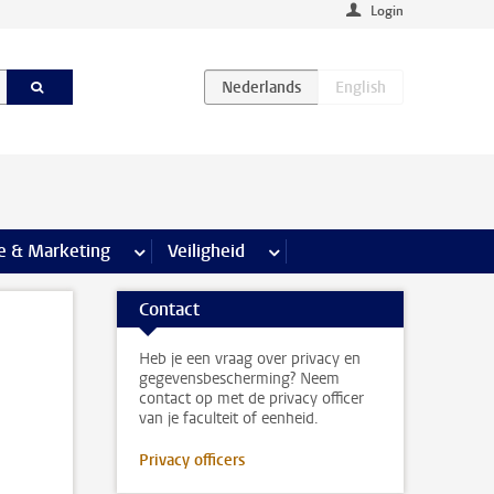
Login
agina’s
e & Marketing
meer Communicatie & Marketing pagina’s
Veiligheid
meer Veiligheid pagina’s
Contact
Heb je een vraag over privacy en
gegevensbescherming? Neem
contact op met de privacy officer
van je faculteit of eenheid.
Privacy officers