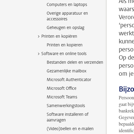
Als m
Computers en laptops
waars
Overige apparatuur en
Veror
accessoires
‘pers
Geheugen en opslag
werkt
Printen en kopiëren
kunne
Printen en kopieren
perso
Software en online tools
Op de
Bestanden delen en verzenden
perso
Gezamenlijke mailbox
om je
Microsoft Authenticator
Bijz
Microsoft Office
Microsoft Teams
Persoons
gaat bi
Samenwerkingstools
bankrek
Software installeren of
Gegeven
aanvragen
bepaald
(Video)bellen en e-mailen
identifi