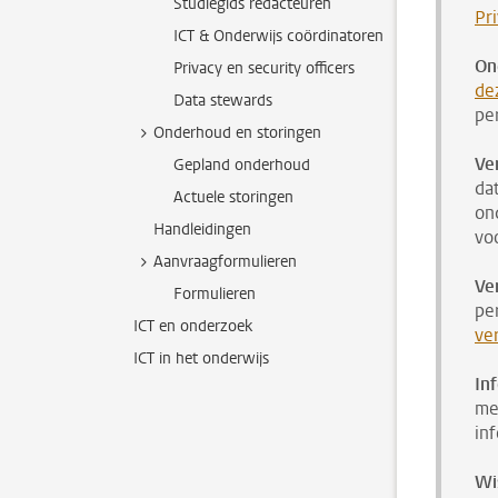
Studiegids redacteuren
Pr
ICT & Onderwijs coördinatoren
On
Privacy en security officers
de
Data stewards
pe
Onderhoud en storingen
Ve
Gepland onderhoud
da
Actuele storingen
on
Handleidingen
vo
Aanvraagformulieren
Ve
Formulieren
pe
ICT en onderzoek
ve
ICT in het onderwijs
In
me
in
Wi