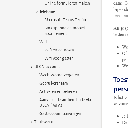
data). 
Online formulieren maken
bijzond
Telefonie
bescher
Microsoft Teams Telefoon
Als je 
Smartphone en mobiel
abonnement
te denke
Wifi
Wel
Wifi en eduroam
Of 
Wifi voor gasten
per
Wel
ULCN-account
Wachtwoord vergeten
Toes
Gebruikersnaam
pers
Activeren en beheren
Is het 
Aanvullende authenticatie via
verzame
ULCN (MFA)
Gastaccount aanvragen
Je 
Thuiswerken
De 