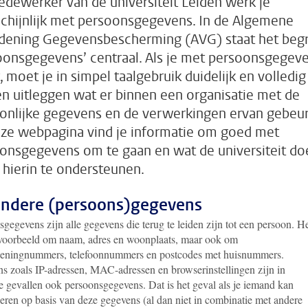
edewerker van de universiteit Leiden werk je
chijnlijk met persoonsgegevens. In de Algemene
dening Gegevensbescherming (AVG) staat het begr
oonsgegevens’ centraal. Als je met persoonsgegev
, moet je in simpel taalgebruik duidelijk en volledig
n uitleggen wat er binnen een organisatie met de
onlijke gegevens en de verwerkingen ervan gebeur
ze webpagina vind je informatie om goed met
onsgegevens om te gaan en wat de universiteit do
 hierin te ondersteunen.
ondere (persoons)gegevens
gegevens zijn alle gegevens die terug te leiden zijn tot een persoon. H
jvoorbeeld om naam, adres en woonplaats, maar ook om
eningnummers, telefoonnummers en postcodes met huisnummers.
s zoals IP-adressen, MAC-adressen en browserinstellingen zijn in
e gevallen ook persoonsgegevens. Dat is het geval als je iemand kan
ceren op basis van deze gegevens (al dan niet in combinatie met andere