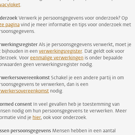
ivacyloket
.
derzoek
Verwerk je persoonsgegevens voor onderzoek? Op
ze pagina
vind je meer informatie en tips voor onderzoek met
rsoonsgegevens.
rwerkingsregister
Als je persoonsgegevens verwerkt, moet je
t bijhouden in een
verwerkingsregister
. Dat geldt ook voor
derzoek. Voor
eenmalige verwerkingen
is onder bepaalde
orwaarden geen verwerkingsregister nodig.
rwerkersovereenkomst
Schakel je een andere partij in om
rsoonsgegevens te verwerken, dan is een
rwerkersovereenkomst
nodig.
formed consent
In veel gevallen heb je toestemming van
nsen nodig om hun persoonsgegevens te verwerken. Meer
formatie vind je
hier
, ook voor onderzoek.
ssen persoonsgegevens
Mensen hebben in een aantal