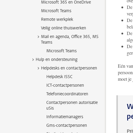
ove
Microsoft 365 en OneDrive
De 
Microsoft Teams
ver
Remote werkplek
De 
bel
Veilig online thuiswerken
De 
Mail en agenda, Office 365, MS
alg
Teams
De 
Microsoft Teams
ger
Hulp en ondersteuning
Eén van
Helpdesks en contactpersonen
persoon
Helpdesk ISSC
moet je
ICT-contactpersonen
Telefoniecoordinatoren
Contactpersonen autorisatie
W
uSis
p
Informatiemanagers
Gms-contactpersonen
Pr