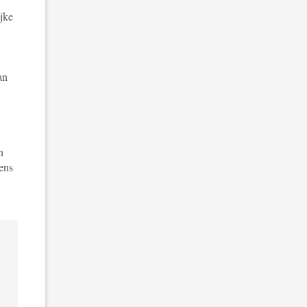
jke
an
n
ens