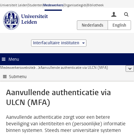
Ga direct naar de inhoud
Universiteit Leiden
Studenten
Medewerkers
Organisatiegids
Bibliotheek
toggle lo
Interfacultaire instituten
Menu
Medewerkerswebsite
...
Aanvullende authenticatie via ULCN (MFA)
too
Submenu
Aanvullende authenticatie via
ULCN (MFA)
Aanvullende authenticatie zorgt voor een betere
beveiliging van identiteiten en (persoonlijke) informatie
binnen systemen. Steeds meer universitaire systemen