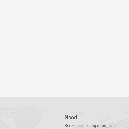
s
Nood
Bereikbaarheid bij noodgevallen