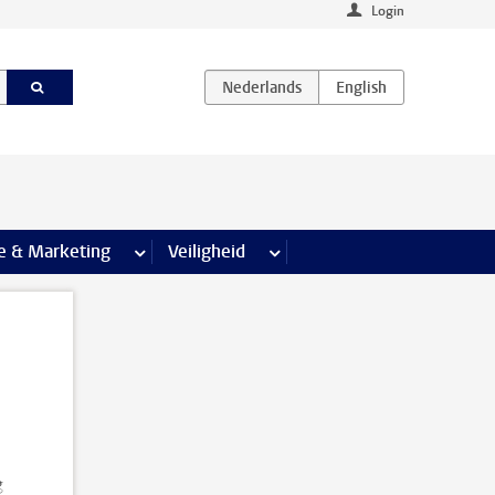
Login
agina’s
e & Marketing
meer Communicatie & Marketing pagina’s
Veiligheid
meer Veiligheid pagina’s
g