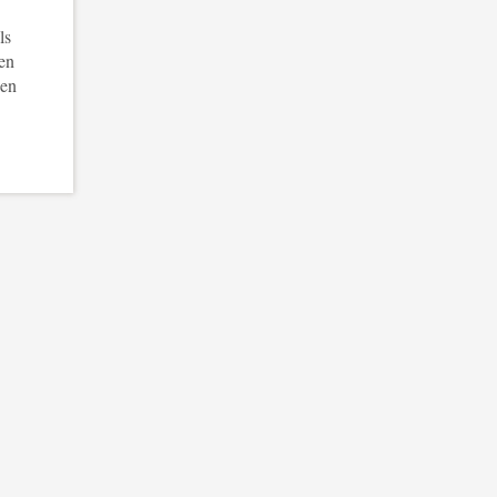
ls
en
 en