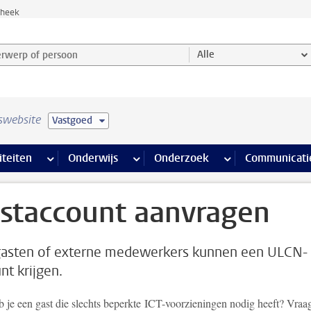
theek
werp of persoon en selecteer categorie
Alle
swebsite
Vastgoed
na’s
 pagina’s
iteiten
meer Faciliteiten pagina’s
Onderwijs
meer Onderwijs pagina’s
Onderzoek
meer Onderzoek p
Communicati
staccount aanvragen
asten of externe medewerkers kunnen een ULCN-
nt krijgen.
 je een gast die slechts beperkte ICT-voorzieningen nodig heeft? Vraa