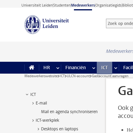
Ga direct naar de inhoud
Universiteit Leiden
Studenten
Medewerkers
Organisatiegids
Biblio
Zoek op onder
Zoekterm
Medewerker
HR
meer HR pagina’s
Financiën
meer Financiën pagi
ICT
meer ICT
Facil
Medewerkerswebsite
ICT
ULCN-account
Gastaccount aanvragen
Ga
ICT
E-mail
Ook g
Mail en agenda synchroniseren
accou
ICT-werkplek
Desktops en laptops
Heb