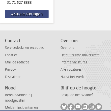
+31 71 527 8888
Actuele storingen
Contact
Over ons
Servicedesks en recepties
Over ons
Locaties
De duurzame universiteit
Mail de redactie
Interne vacatures
Privacy
Alle vacatures
Disclaimer
Naast het werk
Nood
Blijf op de hoogte
Bereikbaarheid bij
Bekijk de nieuwsbrief
noodgevallen
Volg ons op bluesky
Volg ons op facebook
Volg ons op youtub
Volg ons op li
Volg ons o
Volg 
Melden incidenten en