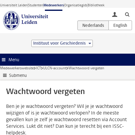
Ga direct naar de inhoud
Universiteit Leiden
Studenten
Medewerkers
Organisatiegids
Bibliotheek
toggle lo
Instituut voor Geschiedenis
Menu
Medewerkerswebsite
ICT
ULCN-account
Wachtwoord vergeten
Submenu
Wachtwoord vergeten
Ben je je wachtwoord vergeten? Wil je je wachtwoord
wijzigen of is je wachtwoord verlopen? In de meeste
gevallen kun je zelf je wachtwoord resetten via Account
Services. Lukt dit niet? Dan kun je terecht bij een ISSC-
helpdesk.