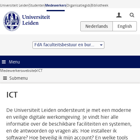
Ga direct naar de inhoud
Universiteit Leiden
Studenten
Medewerkers
Organisatiegids
Bibliotheek
toggle lo
FdA faculteitsbestuur en bureau
Menu
Medewerkerswebsite
ICT
Submenu
ICT
De Universiteit Leiden ondersteunt je met een moderne
en veilige digitale werkomgeving. Je vindt hier alle
informatie over de beschikbare faciliteiten en systemen,
en de antwoorden op vragen als: Hoe installeer ik
software? Hoe beveilig ik mijn account? En welke tools