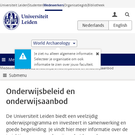
Ga direct naar de inhoud
Universiteit Leiden
Studenten
Medewerkers
Organisatiegids
Bibliotheek
toggle lo
World Archaeology
Je ziet nu alleen algemene informatie.
Selecteer je organisatie om ook
Menu
informatie te zien over jouw faculteit.
Medewerkerswebsite
Onderwijs
Onderwijsbeleid en onderwijsaanbod
Submenu
Onderwijsbeleid en
onderwijsaanbod
De Universiteit Leiden biedt een veelzijdig
onderwijsprogramma en investeert in samenwerking en
goede begeleiding. Je vindt hier meer informatie over de