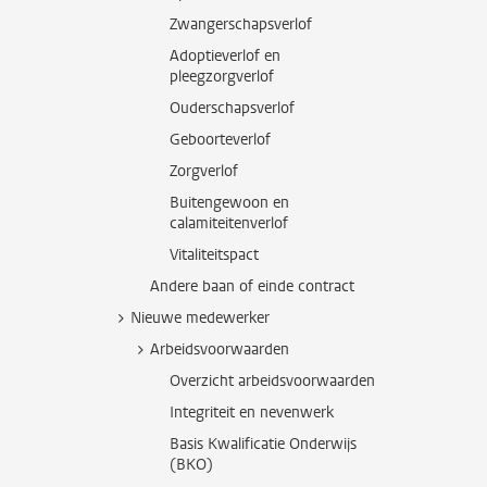
Zwangerschapsverlof
Adoptieverlof en
pleegzorgverlof
Ouderschapsverlof
Geboorteverlof
Zorgverlof
Buitengewoon en
calamiteitenverlof
Vitaliteitspact
Andere baan of einde contract
Nieuwe medewerker
Arbeidsvoorwaarden
Overzicht arbeidsvoorwaarden
Integriteit en nevenwerk
Basis Kwalificatie Onderwijs
(BKO)