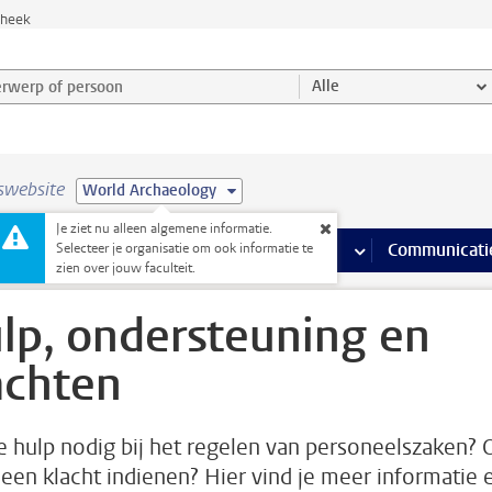
theek
werp of persoon en selecteer categorie
Alle
swebsite
World Archaeology
Je ziet nu alleen algemene informatie.
na’s
 pagina’s
iteiten
meer Faciliteiten pagina’s
Onderwijs
meer Onderwijs pagina’s
Onderzoek
meer Onderzoek p
Communicati
Selecteer je organisatie om ook informatie te
zien over jouw faculteit.
lp, ondersteuning en
achten
e hulp nodig bij het regelen van personeelszaken? 
e een klacht indienen? Hier vind je meer informatie 