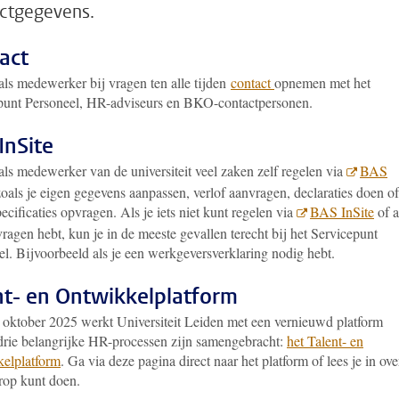
ctgegevens.
act
als medewerker bij vragen ten alle tijden
contact
opnemen met het
punt Personeel, HR-adviseurs en BKO-contactpersonen.
InSite
als medewerker van de universiteit veel zaken zelf regelen via
BAS
zoals je eigen gegevens aanpassen, verlof aanvragen, declaraties doen of
pecificaties opvragen
. Als je iets niet kunt regelen via
BAS InSite
of a
ragen hebt, kun je in de meeste gevallen terecht bij het Servicepunt
l. Bijvoorbeeld als je een werkgeversverklaring nodig hebt.
nt- en Ontwikkelplatform
 oktober 2025 werkt Universiteit Leiden met een vernieuwd platform
drie belangrijke HR-processen zijn samengebracht:
het Talent- en
elplatform
. Ga via deze pagina direct naar het platform of lees je in ove
erop kunt doen.