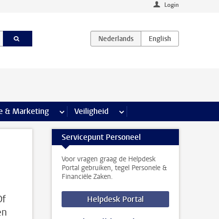
Login
agina’s
e & Marketing
meer Communicatie & Marketing pagina’s
Veiligheid
meer Veiligheid pagina’s
Servicepunt Personeel
Voor vragen graag de Helpdesk
Portal gebruiken, tegel Personele &
Financiële Zaken.
Of
Helpdesk Portal
en