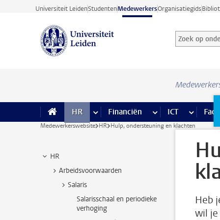
Ga direct naar de inhoud
Universiteit Leiden
Studenten
Medewerkers
Organisatiegids
Biblio
Zoek op onder
Zoekterm
Medewerker
HR
meer HR pagina’s
Financiën
meer Financiën pagi
ICT
meer ICT
Facil
Medewerkerswebsite
HR
Hulp, ondersteuning en klachten
Hu
HR
kl
Arbeidsvoorwaarden
Salaris
Heb j
Salarisschaal en periodieke
verhoging
wil j