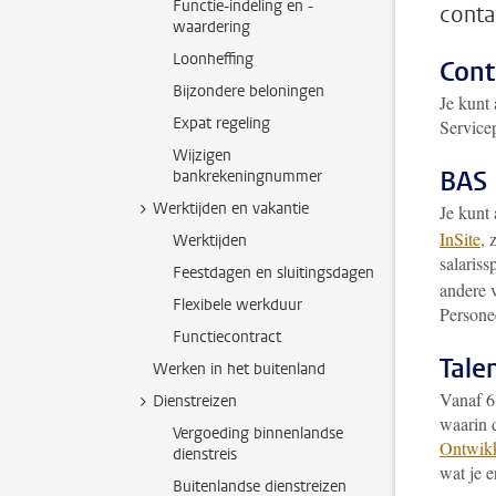
Functie-indeling en -
conta
waardering
Loonheffing
Cont
Bijzondere beloningen
Je kunt 
Expat regeling
Service
Wijzigen
BAS 
bankrekeningnummer
Werktijden en vakantie
Je kunt 
InSite
,
Werktijden
salariss
Feestdagen en sluitingsdagen
andere v
Flexibele werkduur
Personee
Functiecontract
Tale
Werken in het buitenland
Vanaf 6
Dienstreizen
waarin 
Vergoeding binnenlandse
Ontwikk
dienstreis
wat je 
Buitenlandse dienstreizen