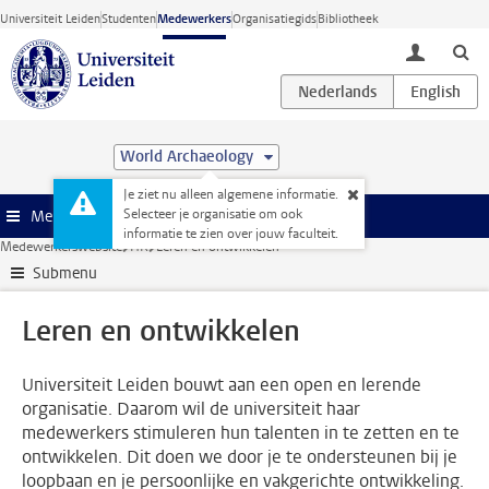
Ga direct naar de inhoud
Universiteit Leiden
Studenten
Medewerkers
Organisatiegids
Bibliotheek
toggle lo
World Archaeology
Je ziet nu alleen algemene informatie.
Selecteer je organisatie om ook
Menu
informatie te zien over jouw faculteit.
Medewerkerswebsite
HR
Leren en ontwikkelen
Submenu
Leren en ontwikkelen
Universiteit Leiden bouwt aan een open en lerende
organisatie. Daarom wil de universiteit haar
medewerkers stimuleren hun talenten in te zetten en te
ontwikkelen. Dit doen we door je te ondersteunen bij je
loopbaan en je persoonlijke en vakgerichte ontwikkeling.