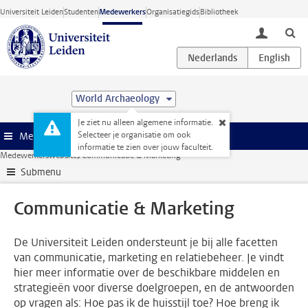
Ga direct naar de inhoud
Universiteit Leiden
Studenten
Medewerkers
Organisatiegids
Bibliotheek
toggle lo
World Archaeology
Je ziet nu alleen algemene informatie.
Selecteer je organisatie om ook
Menu
informatie te zien over jouw faculteit.
Medewerkerswebsite
Communicatie & Marketing
Submenu
Communicatie & Marketing
De Universiteit Leiden ondersteunt je bij alle facetten
van communicatie, marketing en relatiebeheer. Je vindt
hier meer informatie over de beschikbare middelen en
strategieën voor diverse doelgroepen, en de antwoorden
op vragen als: Hoe pas ik de huisstijl toe? Hoe breng ik