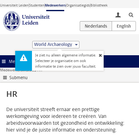
Ga direct naar de inhoud
Universiteit Leiden
Studenten
Medewerkers
Organisatiegids
Bibliotheek
toggle lo
World Archaeology
Je ziet nu alleen algemene informatie.
Selecteer je organisatie om ook
Menu
informatie te zien over jouw faculteit.
Medewerkerswebsite
HR
Submenu
HR
De universiteit streeft ernaar een prettige
werkomgeving voor iedereen te creëren. Van
arbeidsvoorwaarden tot gezondheid en ontwikkeling:
hier vind je de juiste informatie en ondersteuning.