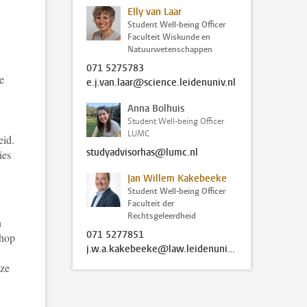
Elly van Laar
Student Well-being Officer
Faculteit Wiskunde en
Natuurwetenschappen
071 5275783
e
e.j.van.laar@science.leidenuniv.nl
Anna Bolhuis
Student Well-being Officer
LUMC
eid.
studyadvisorhas@lumc.nl
ies
Jan Willem Kakebeeke
Student Well-being Officer
Faculteit der
Rechtsgeleerdheid
n
071 5277851
shop
j.w.a.kakebeeke@law.leidenuniv.nl
eze