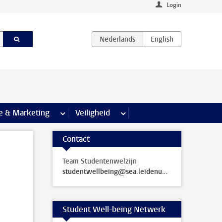
Login
agina’s
e & Marketing
meer Communicatie & Marketing pagina’s
Veiligheid
meer Veiligheid pagina’s
Contact
Team Studentenwelzijn
studentwellbeing@sea.leidenuniv.nl
Student Well-being Netwerk