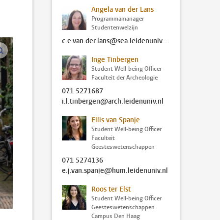
Angela van der Lans
Programmamanager
Studentenwelzijn
c.e.van.der.lans@sea.leidenuniv.nl
vergroot afbeeldingen
Inge Tinbergen
Student Well-being Officer
Faculteit der Archeologie
071 5271687
i.l.tinbergen@arch.leidenuniv.nl
Ellis van Spanje
Student Well-being Officer
Faculteit
Geesteswetenschappen
071 5274136
e.j.van.spanje@hum.leidenuniv.nl
Roos ter Elst
Student Well-being Officer
Geesteswetenschappen
Campus Den Haag