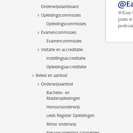
@Ea
Onderwijsdashboard
@Ease b
Opleidingscommissies
gratis t
Opleidingscommissies
profess
Examencommissies
Examencommissies
Visitatie en accreditatie
Instellingsaccreditatie
Opleidingsaccreditatie
Beleid en aanbod
Onderwijsaanbod
Bachelor- en
Masteropleidingen
Honoursonderwijs
Leids Register Opleidingen
Minor onderwijs
Nieuwe opleiding aanmelden