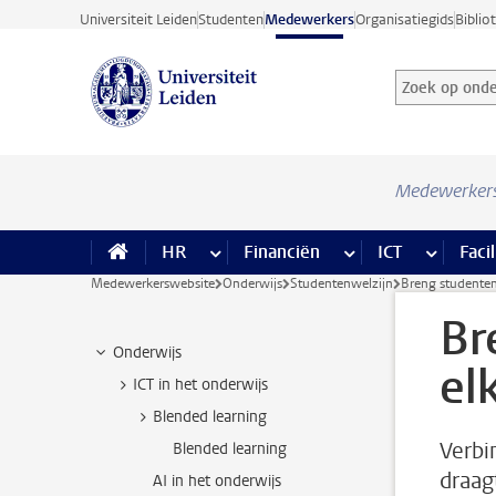
Ga direct naar de inhoud
Universiteit Leiden
Studenten
Medewerkers
Organisatiegids
Biblio
Zoek op onder
Zoekterm
Medewerker
HR
meer HR pagina’s
Financiën
meer Financiën pagi
ICT
meer ICT
Facil
Medewerkerswebsite
Onderwijs
Studentenwelzijn
Breng studenten
Br
Onderwijs
el
ICT in het onderwijs
Blended learning
Verbi
Blended learning
draag
AI in het onderwijs