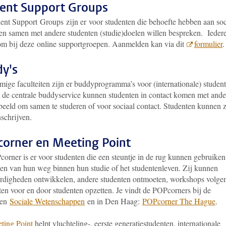
ent Support Groups
ent Support Groups zijn er voor studenten die behoefte hebben aan soc
 en samen met andere studenten (studie)doelen willen bespreken. Ieder
om bij deze online supportgroepen. Aanmelden kan via dit
formulier
y's
ige faculteiten zijn er buddyprogramma’s voor (internationale) student
 de centrale buddyservice kunnen studenten in contact komen met ande
beeld om samen te studeren of voor sociaal contact. Studenten kunnen 
nschrijven.
orner en Meeting Point
orner is er voor studenten die een steuntje in de rug kunnen gebruiken
den van hun weg binnen hun studie of het studentenleven. Zij kunnen
ardigheden ontwikkelen, andere studenten ontmoeten, workshops volge
iten voor en door studenten opzetten. Je vindt de POPcorners bij de
ten
Sociale Wetenschappen
en in Den Haag:
POPcorner The Hague
.
ting Point
helpt vluchteling-, eerste generatiestudenten, internationale