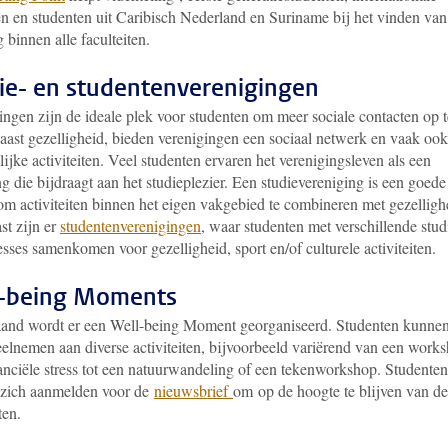
en en studenten uit Caribisch Nederland en Suriname bij het vinden van
 binnen alle faculteiten.
ie- en studentenverenigingen
ingen zijn de ideale plek voor studenten om meer sociale contacten op t
aast gezelligheid, bieden verenigingen een sociaal netwerk en vaak ook
ijke activiteiten. Veel studenten ervaren het verenigingsleven als een
ng die bijdraagt aan het studieplezier. Een studievereniging is een goede
om activiteiten binnen het eigen vakgebied te combineren met gezelligh
st zijn er
studentenverenigingen
, waar studenten met verschillende stud
esses samenkomen voor gezelligheid, sport en/of culturele activiteiten.
-being Moments
and wordt er een Well-being Moment georganiseerd. Studenten kunne
eelnemen aan diverse activiteiten, bijvoorbeeld variërend van een work
nanciële stress tot een natuurwandeling of een tekenworkshop. Studenten
zich aanmelden voor de
nieuwsbrief
om op de hoogte te blijven van d
iten.