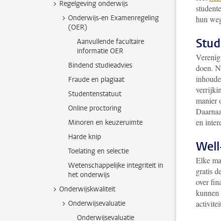
Regelgeving onderwijs
student
Onderwijs-en Examenregeling
hun weg
(OER)
Stud
Aanvullende facultaire
informatie OER
Verenig
Bindend studieadvies
doen. N
inhoudel
Fraude en plagiaat
verrijki
Studentenstatuut
manier 
Online proctoring
Daarnaa
en inter
Minoren en keuzeruimte
Harde knip
Well
Toelating en selectie
Elke ma
Wetenschappelijke integriteit in
gratis d
het onderwijs
over fi
Onderwijskwaliteit
kunnen 
activite
Onderwijsevaluatie
Onderwijsevaluatie