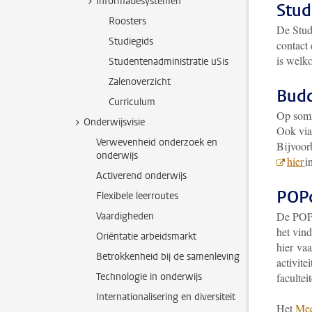
Informatiesystemen
Stud
Roosters
De Stud
Studiegids
contact
is welk
Studentenadministratie uSis
Zalenoverzicht
Budd
Curriculum
Op somm
Onderwijsvisie
Ook via
Verwevenheid onderzoek en
Bijvoor
onderwijs
hier
i
Activerend onderwijs
POPc
Flexibele leerroutes
De POPc
Vaardigheden
het vin
Oriëntatie arbeidsmarkt
hier va
Betrokkenheid bij de samenleving
activite
Technologie in onderwijs
facultei
Internationalisering en diversiteit
Het
Mee