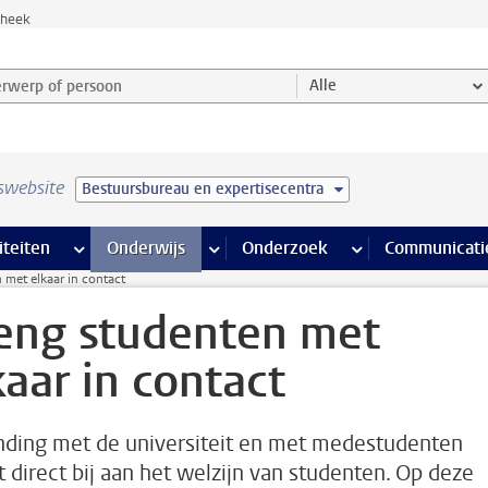
theek
werp of persoon en selecteer categorie
Alle
swebsite
Bestuursbureau en expertisecentra
na’s
 pagina’s
iteiten
meer Faciliteiten pagina’s
Onderwijs
meer Onderwijs pagina’s
Onderzoek
meer Onderzoek p
Communicati
 met elkaar in contact
eng studenten met
kaar in contact
nding met de universiteit en met medestudenten
t direct bij aan het welzijn van studenten. Op deze