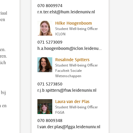
070 8009974
r.n.ter.elst@hum.leidenuniv.nl
iaal
een
Hilke Hoogenboom
.
Student Well-being Officer
ICLON
071 5273009
h.a.hoogenboom@iclon.leidenuniv.nl
en.
ren.
Rosalinde Spitters
zich
Student Well-being Officer
Faculteit Sociale
Wetenschappen
071 5273850
r.j.b.spitters@fsw.leidenuniv.nl
 bij
Laura van der Plas
n en
Student Well-being Officer
FGGA
070 8009348
l.van.der.plas@fgga.leidenuniv.nl