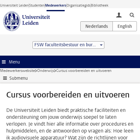
Ga direct naar de inhoud
Universiteit Leiden
Studenten
Medewerkers
Organisatiegids
Bibliotheek
toggle lo
FSW faculteitsbestuur en bureau
Menu
Medewerkerswebsite
Onderwijs
Cursus voorbereiden en uitvoeren
Submenu
Cursus voorbereiden en uitvoeren
De Universiteit Leiden biedt praktische faciliteiten en
ondersteuning om jouw onderwijs soepel te laten
verlopen. Je vindt hier alle informatie over procedures en
hulpmiddelen, en de antwoorden op vragen als: Hoe leen
ik audiovisuele apparatuur? Wat zijn de richtlijnen voor