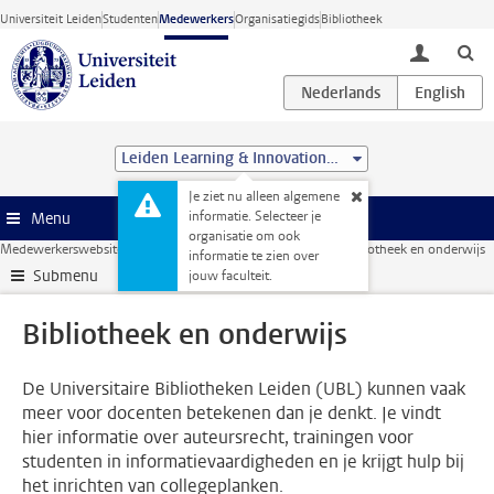
Ga direct naar de inhoud
Universiteit Leiden
Studenten
Medewerkers
Organisatiegids
Bibliotheek
toggle lo
Leiden Learning & Innovation Centre
Je ziet nu alleen algemene
informatie. Selecteer je
Menu
organisatie om ook
Medewerkerswebsite
Onderwijs
Hulp en ondersteuning
Bibliotheek en onderwijs
informatie te zien over
Submenu
jouw faculteit.
Bibliotheek en onderwijs
De Universitaire Bibliotheken Leiden (UBL) kunnen vaak
meer voor docenten betekenen dan je denkt. Je vindt
hier informatie over auteursrecht, trainingen voor
studenten in informatievaardigheden en je krijgt hulp bij
het inrichten van collegeplanken.