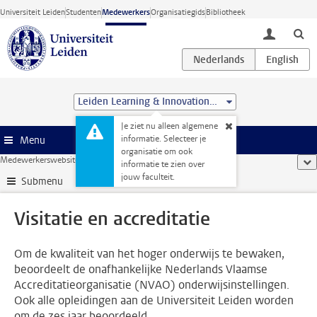
Ga direct naar de inhoud
Universiteit Leiden
Studenten
Medewerkers
Organisatiegids
Bibliotheek
toggle lo
Leiden Learning & Innovation Centre
Je ziet nu alleen algemene
informatie. Selecteer je
Menu
organisatie om ook
Medewerkerswebsite
...
Visitatie en accreditatie
too
informatie te zien over
jouw faculteit.
Submenu
Visitatie en accreditatie
Om de kwaliteit van het hoger onderwijs te bewaken,
beoordeelt de onafhankelijke Nederlands Vlaamse
Accreditatieorganisatie (NVAO) onderwijsinstellingen.
Ook alle opleidingen aan de Universiteit Leiden worden
om de zes jaar beoordeeld.