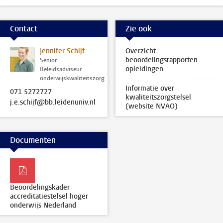
Contact
Zie ook
Jennifer Schijf
Overzicht
beoordelingsrapporten
Senior
opleidingen
Beleidsadviseur
onderwijskwaliteitszorg
Informatie over
071 5272727
kwaliteitszorgstelsel
j.e.schijf@bb.leidenuniv.nl
(website NVAO)
Documenten
Beoordelingskader
accreditatiestelsel hoger
onderwijs Nederland