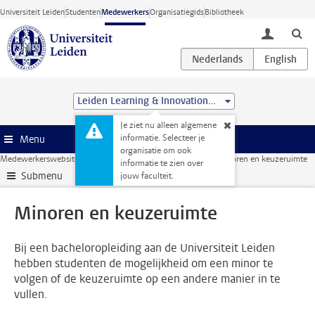
Ga direct naar de inhoud
Universiteit Leiden
Studenten
Medewerkers
Organisatiegids
Bibliotheek
toggle lo
Leiden Learning & Innovation Centre
Je ziet nu alleen algemene
informatie. Selecteer je
Menu
organisatie om ook
Medewerkerswebsite
Onderwijs
Regelgeving onderwijs
Minoren en keuzeruimte
informatie te zien over
Submenu
jouw faculteit.
Minoren en keuzeruimte
Bij een bacheloropleiding aan de Universiteit Leiden
hebben studenten de mogelijkheid om een minor te
volgen of de keuzeruimte op een andere manier in te
vullen.