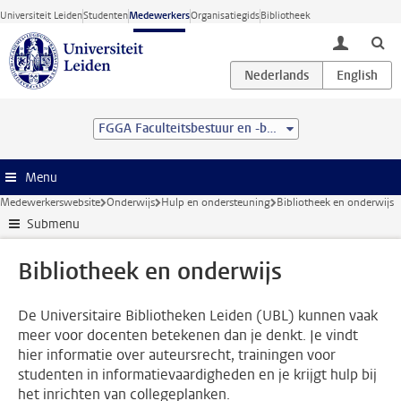
Ga direct naar de inhoud
Universiteit Leiden
Studenten
Medewerkers
Organisatiegids
Bibliotheek
toggle lo
FGGA Faculteitsbestuur en -bureau
Menu
Medewerkerswebsite
Onderwijs
Hulp en ondersteuning
Bibliotheek en onderwijs
Submenu
Bibliotheek en onderwijs
De Universitaire Bibliotheken Leiden (UBL) kunnen vaak
meer voor docenten betekenen dan je denkt. Je vindt
hier informatie over auteursrecht, trainingen voor
studenten in informatievaardigheden en je krijgt hulp bij
het inrichten van collegeplanken.