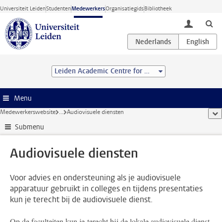
Ga direct naar de inhoud
Universiteit Leiden
Studenten
Medewerkers
Organisatiegids
Bibliotheek
toggle lo
Leiden Academic Centre for Drug Research (LACDR)
Menu
Medewerkerswebsite
...
Audiovisuele diensten
too
Submenu
Audiovisuele diensten
Voor advies en ondersteuning als je audiovisuele
apparatuur gebruikt in colleges en tijdens presentaties
kun je terecht bij de audiovisuele dienst.
Op de faculteiten kun je terecht bij de lokale audiovisuele dienst