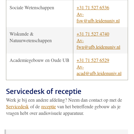
Sociale Wetenschappen
+31 71 527 6536
Av-
fsw@ufb.leidenuniv.nl
Wiskunde &
+31 71 527 4740
Natuurwetenschappen
Av-
fwn@ufb.leidenuniv.nl
Academiegebouw en Oude UB
+31 71 527 6529
Av-
acad@ufb.leidenuniv.nl
Servicedesk of receptie
Werk je bij een andere afdeling? Neem dan contact op met de
Servicedesk
of de
receptie
van het betreffende gebouw als je
vragen hebt over audiovisuele apparatuur.