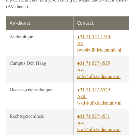
(AV-dienst).
AV-dienst
Contact
Archeologie
+31 71 527 4740
Av-
fwn@ufb.leidenuniv.nl
Campus Den Haag
+31 71 527 6525
Av-
cdh@ufb.leidenuniv.nl
Geesteswetenschappen
+31 71 527 6529
Avd-
wsd@ufb.leidenuniv.nl
Rechtsgeleerdheid
+31 71 527 6531
Av-
law@ufb.leidenuniv.nl