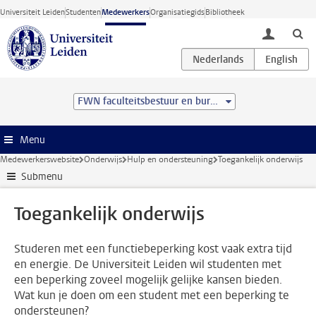
Ga direct naar de inhoud
Universiteit Leiden
Studenten
Medewerkers
Organisatiegids
Bibliotheek
toggle lo
FWN faculteitsbestuur en bureau
Menu
Medewerkerswebsite
Onderwijs
Hulp en ondersteuning
Toegankelijk onderwijs
Submenu
Toegankelijk onderwijs
Studeren met een functiebeperking kost vaak extra tijd
en energie. De Universiteit Leiden wil studenten met
een beperking zoveel mogelijk gelijke kansen bieden.
Wat kun je doen om een student met een beperking te
ondersteunen?