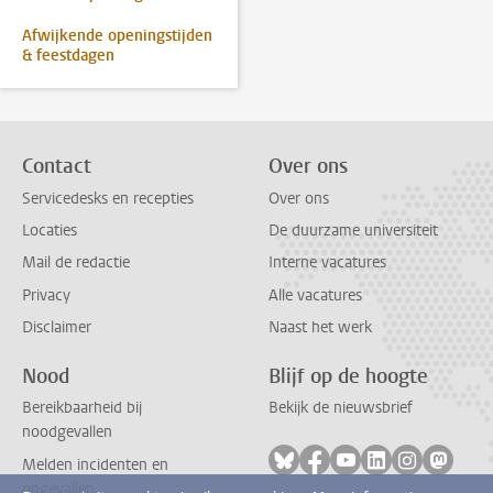
Afwijkende openingstijden
& feestdagen
Contact
Over ons
Servicedesks en recepties
Over ons
Locaties
De duurzame universiteit
Mail de redactie
Interne vacatures
Privacy
Alle vacatures
Disclaimer
Naast het werk
Nood
Blijf op de hoogte
Bereikbaarheid bij
Bekijk de nieuwsbrief
noodgevallen
Volg ons op bluesky
Volg ons op facebook
Volg ons op youtub
Volg ons op li
Volg ons o
Volg 
Melden incidenten en
ongevallen