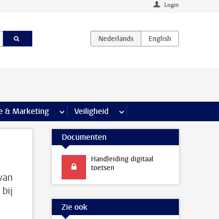
Login
agina’s
e & Marketing
meer Communicatie & Marketing pagina’s
Veiligheid
meer Veiligheid pagina’s
Documenten
Handleiding digitaal
toetsen
van
bij
Zie ook