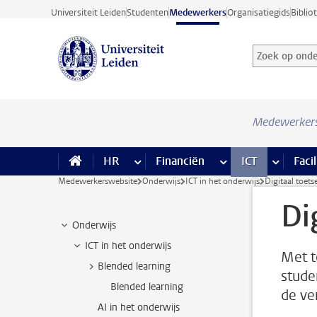
Ga direct naar de inhoud
Universiteit Leiden
Studenten
Medewerkers
Organisatiegids
Biblio
Zoek op onder
Zoekterm
Medewerker
HR
meer HR pagina’s
Financiën
meer Financiën pagi
ICT
meer ICT
Facil
Medewerkerswebsite
Onderwijs
ICT in het onderwijs
Digitaal toet
Di
Onderwijs
ICT in het onderwijs
Met t
Blended learning
stude
Blended learning
de ve
AI in het onderwijs