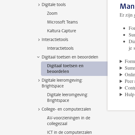
Mani
Digitale tools
Zoom
Er zijn
Microsoft Teams
For
Kaltura Capture
Sum
Interactietools
Dia
je 
Interactietools
Digitaal toetsen en beoordelen
Forma
Digitaal toetsen en
Summa
beoordelen
Onlin
Digitale leeromgeving:
Peer
Brightspace
Contr
Hulp 
Digitale leeromgeving:
Brightspace
College- en computerzalen
AV-voorzieningen in de
collegezaal
ICT in de computerzalen