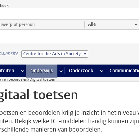
theek
werp of persoon en selecteer categorie
Alle
swebsite
Centre for the Arts in Society
na’s
 pagina’s
iteiten
meer Faciliteiten pagina’s
Onderwijs
meer Onderwijs pagina’s
Onderzoek
meer Onderzoek p
Communicati
sen en beoordelen
Digitaal toetsen
gitaal toetsen
oetsen en beoordelen krijg je inzicht in het niveau 
nten. Bekijk welke ICT-middelen handig kunnen zijn 
rschillende manieren van beoordelen.