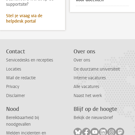
supportsite?
Stel je vraag via de
helpdesk portal
Contact
Over ons
Servicedesks en recepties
Over ons
Locaties
De duurzame universiteit
Mail de redactie
Interne vacatures
Privacy
Alle vacatures
Disclaimer
Naast het werk
Nood
Blijf op de hoogte
Bereikbaarheid bij
Bekijk de nieuwsbrief
noodgevallen
Volg ons op bluesky
Volg ons op facebook
Volg ons op youtub
Volg ons op li
Volg ons o
Volg 
Melden incidenten en