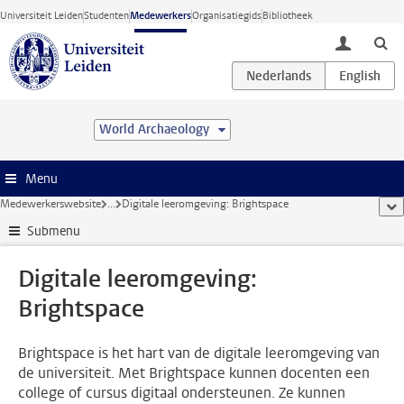
Ga direct naar de inhoud
Universiteit Leiden
Studenten
Medewerkers
Organisatiegids
Bibliotheek
toggle lo
World Archaeology
Menu
Medewerkerswebsite
...
Digitale leeromgeving: Brightspace
too
Submenu
Digitale leeromgeving:
Brightspace
Brightspace is het hart van de digitale leeromgeving van
de universiteit. Met Brightspace kunnen docenten een
college of cursus digitaal ondersteunen. Ze kunnen