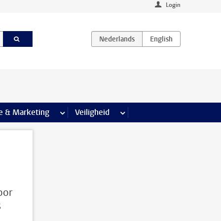
Login
agina’s
e & Marketing
meer Communicatie & Marketing pagina’s
Veiligheid
meer Veiligheid pagina’s
oor
s