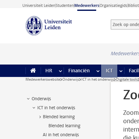
Ga direct naar de inhoud
Universiteit Leiden
Studenten
Medewerkers
Organisatiegids
Biblio
Zoek op onder
Zoekterm
Medewerker
HR
meer HR pagina’s
Financiën
meer Financiën pagi
ICT
meer ICT
Facil
Medewerkerswebsite
Onderwijs
ICT in het onderwijs
Digitale tools
Z
Onderwijs
ICT in het onderwijs
Zoom 
Blended learning
onder
Blended learning
inter
AI in het onderwijs
die k