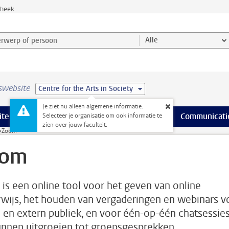
theek
werp of persoon en selecteer categorie
Alle
swebsite
Centre for the Arts in Society
Je ziet nu alleen algemene informatie.
na’s
 pagina’s
iteiten
meer Faciliteiten pagina’s
Onderwijs
meer Onderwijs pagina’s
Onderzoek
meer Onderzoek p
Communicati
Selecteer je organisatie om ook informatie te
zien over jouw faculteit.
Zoom
oom
is een online tool voor het geven van online
wijs, het houden van vergaderingen en webinars v
n en extern publiek, en voor één-op-één chatsessie
unnen uitgroeien tot groepsgesprekken.