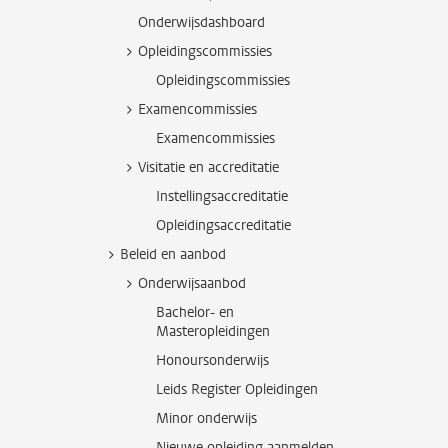
Onderwijsdashboard
Opleidingscommissies
Opleidingscommissies
Examencommissies
Examencommissies
Visitatie en accreditatie
Instellingsaccreditatie
Opleidingsaccreditatie
Beleid en aanbod
Onderwijsaanbod
Bachelor- en
Masteropleidingen
Honoursonderwijs
Leids Register Opleidingen
Minor onderwijs
Nieuwe opleiding aanmelden