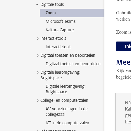
Digitale tools
Gebruik
Zoom
werken 
Microsoft Teams
Kaltura Capture
Zoom is
Interactietools
In
Interactietools
Digitaal toetsen en beoordelen
Mee
Digitaal toetsen en beoordelen
Kijk vo
Digitale leeromgeving:
begelei
Brightspace
Digitale leeromgeving:
Brightspace
College- en computerzalen
Na
Ka
AV-voorzieningen in de
collegezaal
ge
be
ICT in de computerzalen