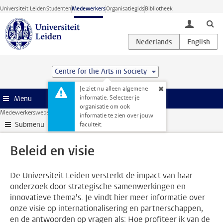
Ga direct naar de inhoud
Universiteit Leiden
Studenten
Medewerkers
Organisatiegids
Bibliotheek
toggle lo
Centre for the Arts in Society
Je ziet nu alleen algemene
informatie. Selecteer je
Menu
organisatie om ook
Medewerkerswebsite
Onderzoek
Beleid en visie
informatie te zien over jouw
Submenu
faculteit.
Beleid en visie
De Universiteit Leiden versterkt de impact van haar
onderzoek door strategische samenwerkingen en
innovatieve thema's. Je vindt hier meer informatie over
onze visie op internationalisering en partnerschappen,
en de antwoorden op vragen als: Hoe profiteer ik van de